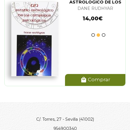
ASTROLOGICO DE LOS
COMPLEJOS
DANE RUDHYAR
PSICOLOGICOS
14,00€
Comprar
C/. Torres, 27 - Sevilla (41002)
954900340