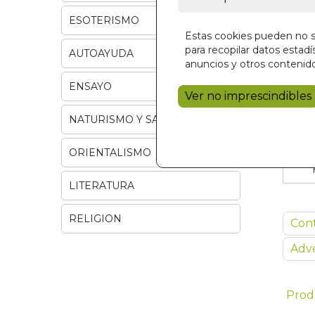
ESOTERISMO
Estas cookies pueden no se
para recopilar datos estadís
AUTOAYUDA
anuncios y otros contenido
ENSAYO
Ver no imprescindibles
NATURISMO Y SALUD
ORIENTALISMO
LITERATURA
RELIGION
Con
Adve
Prod