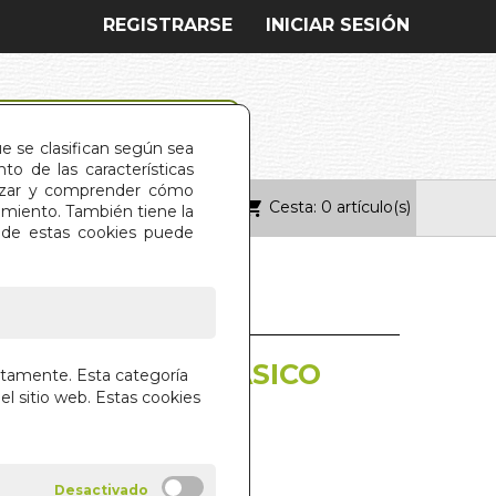
REGISTRARSE
INICIAR SESIÓN
ue se clasifican según sea
o de las características
alizar y comprender cómo
Cesta: 0 artículo(s)
ONTACTO
imiento. También tiene la
s de estas cookies puede
 DE BUDISMO BASICO
ctamente. Esta categoría
el sitio web. Estas cookies
ABGON GONGMA
A