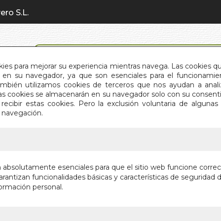
ero S.L.
BÚSQUEDA AVANZADA
okies para mejorar su experiencia mientras navega. Las cookies q
en su navegador, ya que son esenciales para el funcionamient
También utilizamos cookies de terceros que nos ayudan a an
INICIO
QUIÉNES SOMOS
C
Estas cookies se almacenarán en su navegador solo con su consent
recibir estas cookies. Pero la exclusión voluntaria de alguna
e navegación.
IO
>
MANUAL DE BUDISMO BASICO
MANUAL
n absolutamente esenciales para que el sitio web funcione corre
rantizan funcionalidades básicas y características de seguridad d
Autor:
S.S. KY
ormación personal.
Editorial:
AMAR
En stock