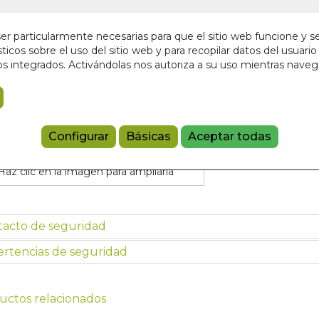
22,00 €
r particularmente necesarias para que el sitio web funcione y s
ticos sobre el uso del sitio web y para recopilar datos del usuario 
Añadir a 
s integrados. Activándolas nos autoriza a su uso mientras nave
9788495094
Referencia:
AX
Configurar
Básicas
Aceptar todas
Haz clic en la imagen para ampliarla
tacto de seguridad
rtencias de seguridad
uctos relacionados