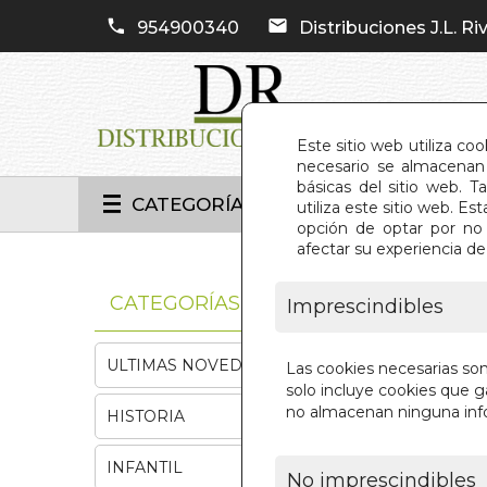
954900340
Distribuciones J.L. Riv
Este sitio web utiliza co
necesario se almacenan 
básicas del sitio web. 
CATEGORÍAS
utiliza este sitio web. 
opción de optar por no 
afectar su experiencia d
INIC
CATEGORÍAS
Imprescindibles
ULTIMAS NOVEDADES
Las cookies necesarias so
solo incluye cookies que ga
no almacenan ninguna inf
HISTORIA
INFANTIL
No imprescindibles