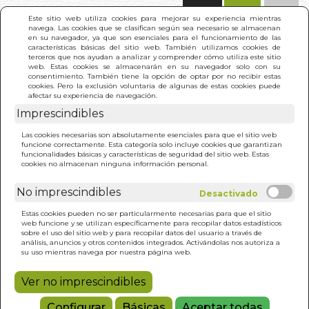
(0)
Este sitio web utiliza cookies para mejorar su experiencia mientras
navega. Las cookies que se clasifican según sea necesario se almacenan
en su navegador, ya que son esenciales para el funcionamiento de las
características básicas del sitio web. También utilizamos cookies de
terceros que nos ayudan a analizar y comprender cómo utiliza este sitio
web. Estas cookies se almacenarán en su navegador solo con su
consentimiento. También tiene la opción de optar por no recibir estas
cookies. Pero la exclusión voluntaria de algunas de estas cookies puede
afectar su experiencia de navegación.
Imprescindibles
INICIO
>
MA ANANDAMAYI YOGA. DE LAS TINIEBLAS
Las cookies necesarias son absolutamente esenciales para que el sitio web
A LA LUZ
funcione correctamente. Esta categoría solo incluye cookies que garantizan
funcionalidades básicas y características de seguridad del sitio web. Estas
cookies no almacenan ninguna información personal.
No imprescindibles
Estas cookies pueden no ser particularmente necesarias para que el sitio
web funcione y se utilizan específicamente para recopilar datos estadísticos
sobre el uso del sitio web y para recopilar datos del usuario a través de
análisis, anuncios y otros contenidos integrados. Activándolas nos autoriza a
su uso mientras navega por nuestra página web.
Ver no imprescindibles
Configurar
Básicas
Aceptar todas