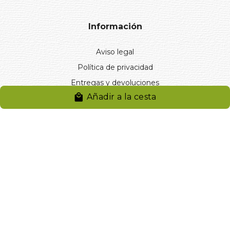
Información
Aviso legal
Política de privacidad
Entregas y devoluciones
Añadir a la cesta
Desistimiento
Desistimiento de compra
Reclamaciones
Cookies
Gestionar cookies