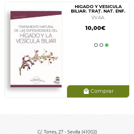
HIGADO Y VESICULA
BILIAR. TRAT. NAT. ENF.
(N/E)
VV.AA.
10,00€
Comprar
C/. Torres, 27 - Sevilla (41002)