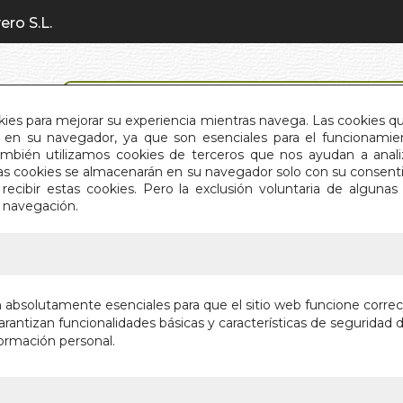
ero S.L.
BÚSQUEDA AVANZADA
okies para mejorar su experiencia mientras navega. Las cookies q
en su navegador, ya que son esenciales para el funcionamient
También utilizamos cookies de terceros que nos ayudan a an
INICIO
QUIÉNES SOMOS
C
Estas cookies se almacenarán en su navegador solo con su consent
recibir estas cookies. Pero la exclusión voluntaria de alguna
e navegación.
IO
>
LLAMADA DE LA DIOSA. LA
LLAMADA
n absolutamente esenciales para que el sitio web funcione corre
rantizan funcionalidades básicas y características de seguridad d
UN SUEÑO FER
ormación personal.
ESPIRITUALID
Autor:
MIREIA 
Editorial:
RIGDE