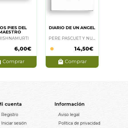
LOS PIES DEL
DIARIO DE UN ANGEL
MAESTRO
ILUSTRADO)
KRISHNAMURTI
PERE PASCUET Y NURIA LOPEZ
6,00€
14,50€
Comprar
Comprar
Mi cuenta
Información
Registro
Aviso legal
Iniciar sesión
Política de privacidad