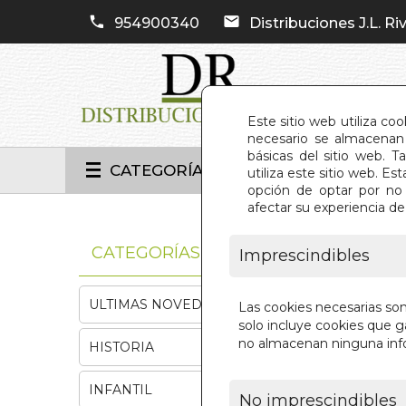
954900340
Distribuciones J.L. Riv
Este sitio web utiliza co
necesario se almacenan 
básicas del sitio web. 
CATEGORÍAS
utiliza este sitio web. 
opción de optar por no 
afectar su experiencia d
INIC
CATEGORÍAS
Imprescindibles
ULTIMAS NOVEDADES
Las cookies necesarias so
solo incluye cookies que ga
no almacenan ninguna inf
HISTORIA
INFANTIL
No imprescindibles