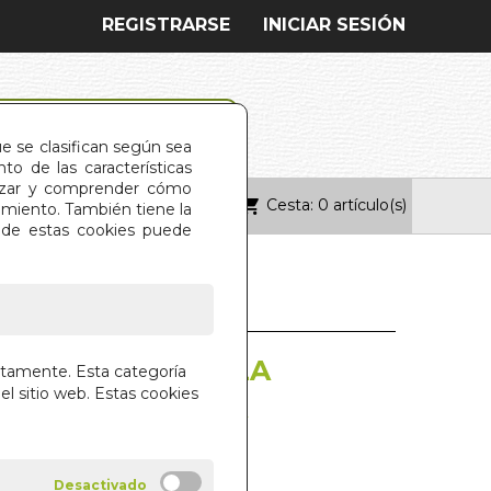
REGISTRARSE
INICIAR SESIÓN
ue se clasifican según sea
o de las características
alizar y comprender cómo
Cesta: 0 artículo(s)
ONTACTO
imiento. También tiene la
s de estas cookies puede
 DE LA DIOSA. LA
ctamente. Esta categoría
el sitio web. Estas cookies
TIL SOBRE LA LIBERTAD, LA
AD Y EL PLACER
DARDER
N INSTITUT GESTALT