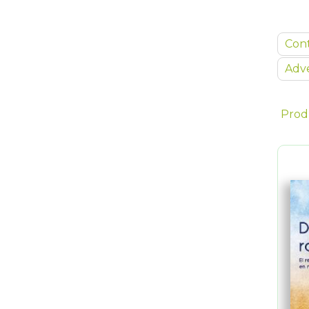
Con
Adve
Prod