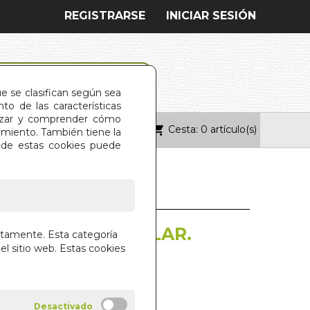
REGISTRARSE
INICIAR SESIÓN
ue se clasifican según sea
o de las características
alizar y comprender cómo
Cesta: 0 artículo(s)
ONTACTO
imiento. También tiene la
s de estas cookies puede
 RENAL Y VESICULAR.
ctamente. Esta categoría
T.
el sitio web. Estas cookies
AHAM PORCHER
IAL DILEMA S.L.