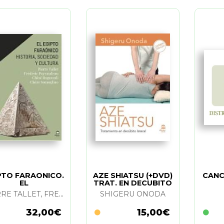
PTO FARAONICO.
AZE SHIATSU (+DVD)
CANC
EL
TRAT. EN DECUBITO
PIERRE TALLET, FREDERIC PAYRAUDEAU, C. RAZZOLI Y C. SOMAGLINO
SHIGERU ONODA
32,00€
15,00€