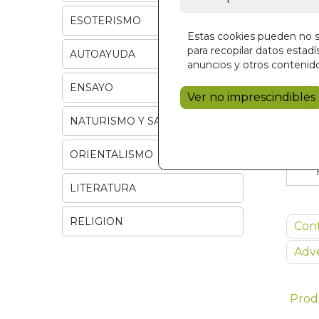
ESOTERISMO
Estas cookies pueden no se
para recopilar datos estadís
AUTOAYUDA
anuncios y otros contenido
ENSAYO
Ver no imprescindibles
NATURISMO Y SALUD
ORIENTALISMO
LITERATURA
RELIGION
Con
Adve
Prod