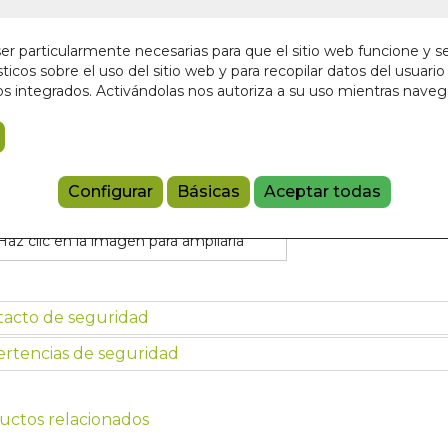
En stock
9,00 €
r particularmente necesarias para que el sitio web funcione y s
ticos sobre el uso del sitio web y para recopilar datos del usuario 
s integrados. Activándolas nos autoriza a su uso mientras nave
Añadir a 
9788498273
Configurar
Básicas
Aceptar todas
Haz clic en la imagen para ampliarla
tacto de seguridad
rtencias de seguridad
uctos relacionados