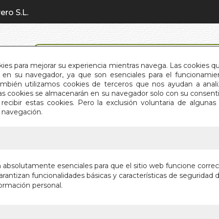
ero S.L.
BÚSQUEDA AVANZADA
okies para mejorar su experiencia mientras navega. Las cookies q
en su navegador, ya que son esenciales para el funcionamient
También utilizamos cookies de terceros que nos ayudan a an
INICIO
QUIÉNES SOMOS
C
Estas cookies se almacenarán en su navegador solo con su consent
recibir estas cookies. Pero la exclusión voluntaria de alguna
e navegación.
IO
>
LITIASIS RENAL Y VESICULAR. TRAT.NAT.
LITIASIS
n absolutamente esenciales para que el sitio web funcione corre
TRAT.NA
rantizan funcionalidades básicas y características de seguridad d
ormación personal.
Autor:
DR. ABR
Editorial:
EDITOR