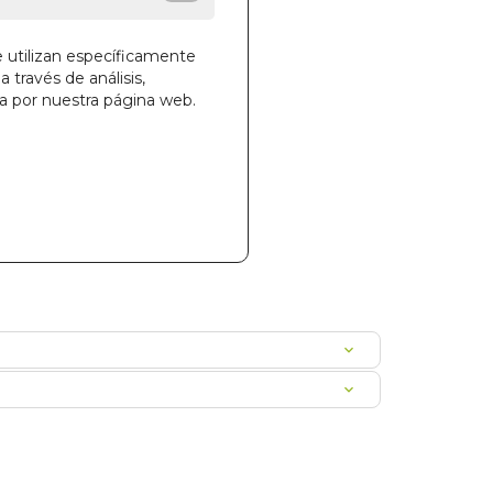
e utilizan específicamente
a través de análisis,
ga por nuestra página web.
la cesta
267