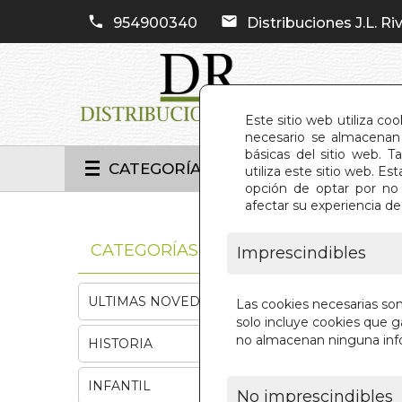
954900340
Distribuciones J.L. Riv
Este sitio web utiliza co
necesario se almacenan 
básicas del sitio web. 
CATEGORÍAS
utiliza este sitio web. 
opción de optar por no 
afectar su experiencia d
INIC
CATEGORÍAS
Imprescindibles
ULTIMAS NOVEDADES
Las cookies necesarias so
solo incluye cookies que ga
no almacenan ninguna inf
HISTORIA
INFANTIL
No imprescindibles