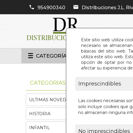
954900340
Distribuciones J.L. Riv
Este sitio web utiliza co
necesario se almacenan 
básicas del sitio web. 
CATEGORÍAS
utiliza este sitio web. 
opción de optar por no 
afectar su experiencia d
INIC
CATEGORÍAS
Imprescindibles
ULTIMAS NOVEDADES
Las cookies necesarias so
solo incluye cookies que ga
no almacenan ninguna inf
HISTORIA
INFANTIL
No imprescindibles