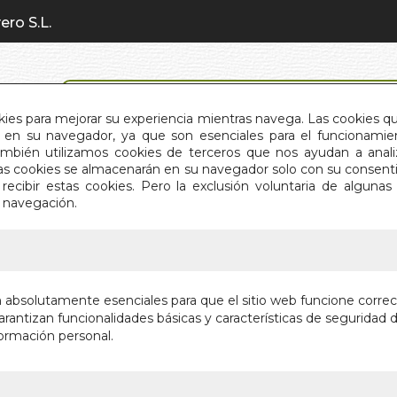
ero S.L.
BÚSQUEDA AVANZADA
okies para mejorar su experiencia mientras navega. Las cookies q
en su navegador, ya que son esenciales para el funcionamient
También utilizamos cookies de terceros que nos ayudan a an
INICIO
QUIÉNES SOMOS
C
Estas cookies se almacenarán en su navegador solo con su consent
recibir estas cookies. Pero la exclusión voluntaria de alguna
e navegación.
IO
>
LIBRO TIBETANO DE LOS MUERTOS. EL (N/E)
LIBRO T
n absolutamente esenciales para que el sitio web funcione corre
MUERTOS
rantizan funcionalidades básicas y características de seguridad d
ormación personal.
Autor:
BARDO 
Editorial:
EDITOR