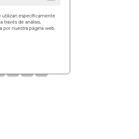
e utilizan específicamente
a través de análisis,
ga por nuestra página web.
la cesta
708
000117