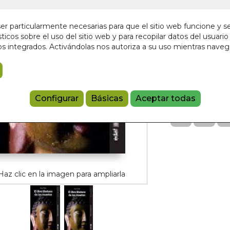
En stock
12,00 €
r particularmente necesarias para que el sitio web funcione y s
ticos sobre el uso del sitio web y para recopilar datos del usuario 
s integrados. Activándolas nos autoriza a su uso mientras nave
Añadir a 
9788441440
Referencia:
186
Configurar
Básicas
Aceptar todas
Haz clic en la imagen para ampliarla