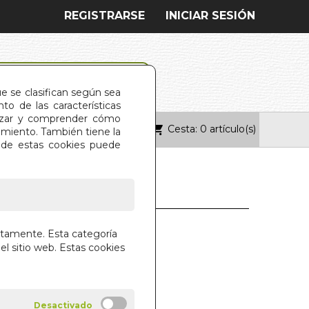
REGISTRARSE
INICIAR SESIÓN
ue se clasifican según sea
o de las características
alizar y comprender cómo
Cesta: 0 artículo(s)
ONTACTO
imiento. También tiene la
s de estas cookies puede
IBETANO DE LOS
ctamente. Esta categoría
. EL (N/E)
el sitio web. Estas cookies
THODOL
IAL EDAF S.A.