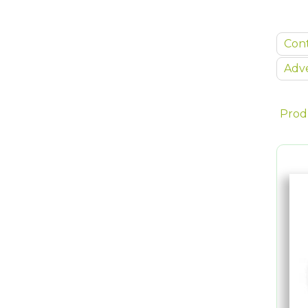
Con
Adve
Prod