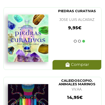
PIEDRAS CURATIVAS
JOSE LUIS ALCARAZ
9,95€
Comprar
CALEIDOSCOPIO.
ANIMALES MARINOS
(PACK COLOREAR)
VV.AA.
14,95€