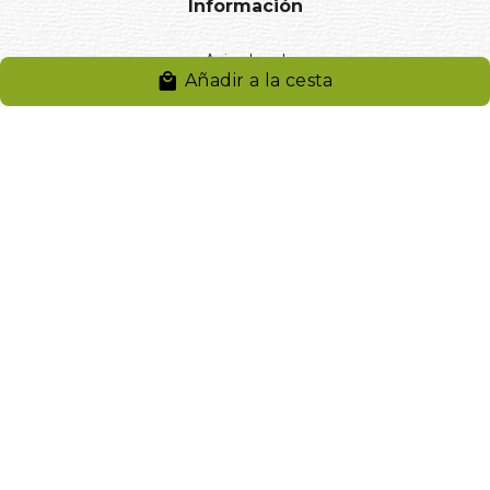
Información
Aviso legal
Añadir a la cesta
Política de privacidad
Entregas y devoluciones
Desistimiento
Desistimiento de compra
Reclamaciones
Cookies
Gestionar cookies
© 2024. Distribuciones J.L. Rivero S.L.. Desarrollado por
Arminet