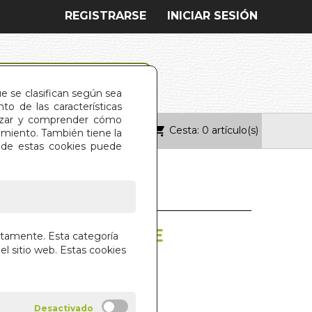
REGISTRARSE
INICIAR SESIÓN
ue se clasifican según sea
o de las características
alizar y comprender cómo
Cesta: 0 artículo(s)
ONTACTO
imiento. También tiene la
s de estas cookies puede
TRA COMPLETO E
ctamente. Esta categoría
DO. EL
el sitio web. Estas cookies
O
 TRADITIONS (ESPAÑOL)