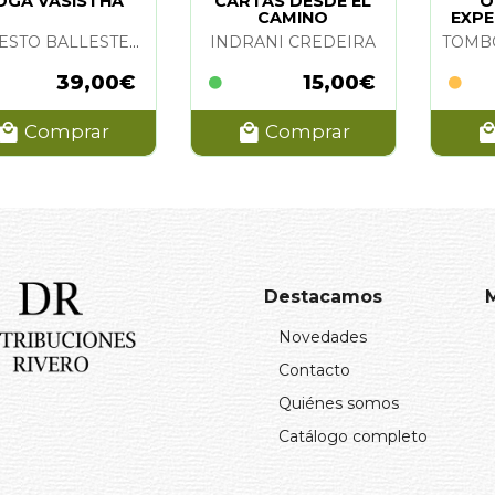
OGA VASISTHA
CARTAS DESDE EL
O
CAMINO
EXPE
LO
ERNESTO BALLESTEROS
INDRANI CREDEIRA
39,00€
15,00€
Comprar
Comprar
Destacamos
Novedades
Contacto
Quiénes somos
Catálogo completo