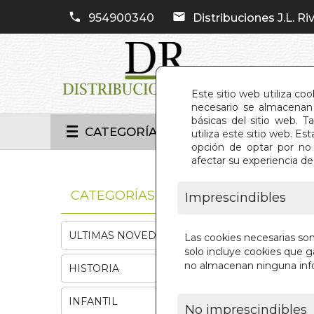
954900340
Distribuciones J.L. Riv
Este sitio web utiliza co
necesario se almacenan 
básicas del sitio web. 
CATEGORÍAS
utiliza este sitio web. 
opción de optar por no 
afectar su experiencia d
INIC
CATEGORÍAS
Imprescindibles
ULTIMAS NOVEDADES
Las cookies necesarias so
solo incluye cookies que ga
no almacenan ninguna inf
HISTORIA
INFANTIL
No imprescindibles