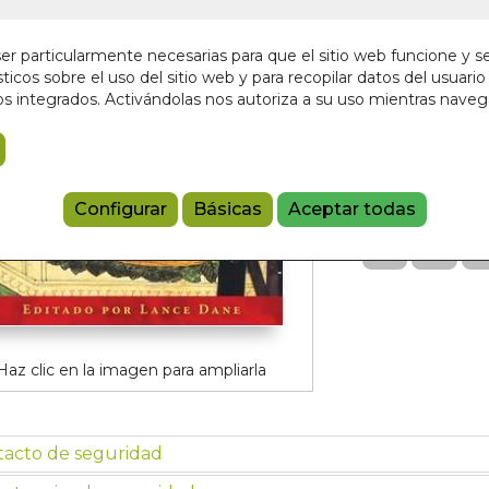
En stock
28,95 €
r particularmente necesarias para que el sitio web funcione y s
ticos sobre el uso del sitio web y para recopilar datos del usuario 
s integrados. Activándolas nos autoriza a su uso mientras nave
Añadir a 
97988885020
Referencia:
IT
Configurar
Básicas
Aceptar todas
Haz clic en la imagen para ampliarla
tacto de seguridad