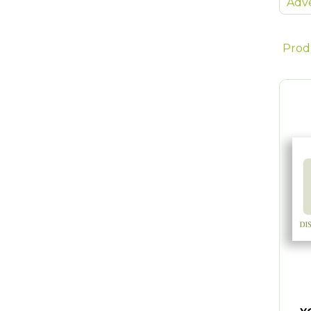
Adve
Prod