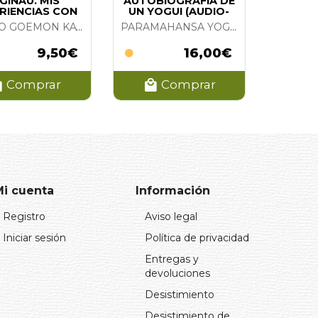
GINAU. MIS
AUTOBIOGRAFIA DE
RIENCIAS CON
UN YOGUI (AUDIO-
S ESPIRITUS
LIBRO)(PACK 2 CD)
TOMBO GOEMON KAWAZUKI
PARAMAHANSA YOGANANDA
9,50€
16,00€
Comprar
Comprar
Mi cuenta
Información
Registro
Aviso legal
Iniciar sesión
Política de privacidad
Entregas y
devoluciones
Desistimiento
Desistimiento de