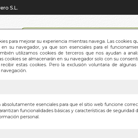
ero S.L.
BÚSQUEDA AVANZADA
okies para mejorar su experiencia mientras navega. Las cookies q
en su navegador, ya que son esenciales para el funcionamient
También utilizamos cookies de terceros que nos ayudan a an
INICIO
QUIÉNES SOMOS
C
Estas cookies se almacenarán en su navegador solo con su consent
recibir estas cookies. Pero la exclusión voluntaria de alguna
e navegación.
IO
>
KAMASUTRA COMPLETO E ILUSTRADO. EL
KAMASU
n absolutamente esenciales para que el sitio web funcione corre
ILUSTRA
rantizan funcionalidades básicas y características de seguridad d
ormación personal.
Autor:
ANONIM
Editorial:
INNER