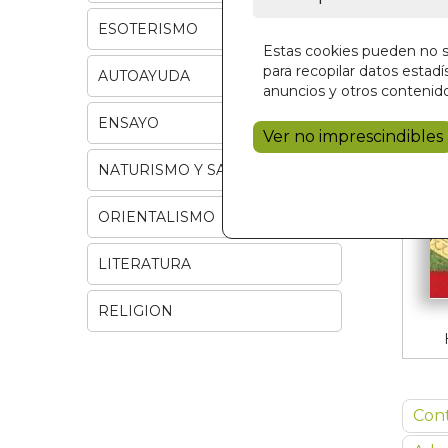
ESOTERISMO
Estas cookies pueden no se
para recopilar datos estadís
AUTOAYUDA
anuncios y otros contenido
ENSAYO
Ver no imprescindibles
NATURISMO Y SALUD
ORIENTALISMO
LITERATURA
RELIGION
Con