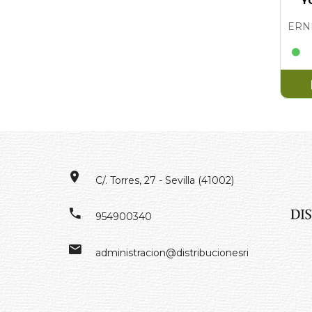
Y
C/. Torres, 27 - Sevilla (41002)
954900340
administracion@distribucionesrivero.es