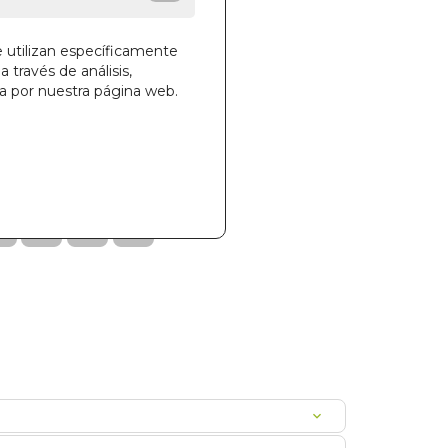
e utilizan específicamente
a través de análisis,
ga por nuestra página web.
la cesta
13
B0KAMASUT