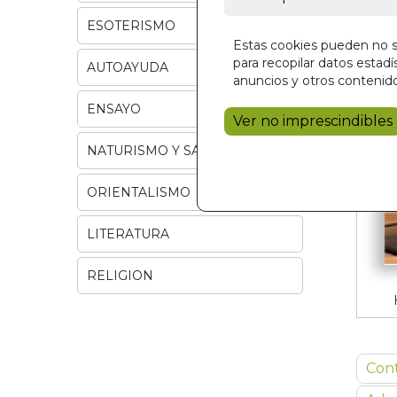
ESOTERISMO
Estas cookies pueden no se
para recopilar datos estadís
AUTOAYUDA
anuncios y otros contenido
ENSAYO
Ver no imprescindibles
NATURISMO Y SALUD
ORIENTALISMO
LITERATURA
RELIGION
Con