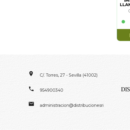
IM
LLA
C/. Torres, 27 - Sevilla (41002)
954900340
administracion@distribucionesrivero.es