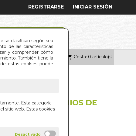
REGISTRARSE
INICIAR SESIÓN
ue se clasifican según sea
o de las características
alizar y comprender cómo
Cesta: 0 artículo(s)
ONTACTO
imiento. También tiene la
s de estas cookies puede
OL.)
 O LOS INFORTUNIOS DE
ctamente. Esta categoría
UD (BOL.)
el sitio web. Estas cookies
 DE SADE
 LIBROS S.A.