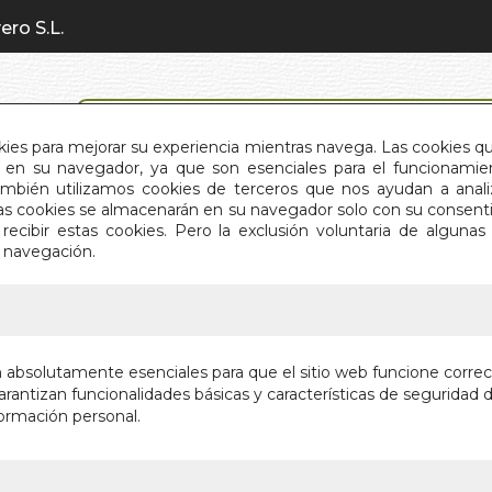
ero S.L.
BÚSQUEDA AVANZADA
okies para mejorar su experiencia mientras navega. Las cookies q
en su navegador, ya que son esenciales para el funcionamient
También utilizamos cookies de terceros que nos ayudan a an
INICIO
QUIÉNES SOMOS
C
Estas cookies se almacenarán en su navegador solo con su consent
recibir estas cookies. Pero la exclusión voluntaria de alguna
e navegación.
IO
>
JUSTINE O LOS INFORTUNIOS DE LA VIRTUD (B
JUSTINE
n absolutamente esenciales para que el sitio web funcione corre
LA VIRT
rantizan funcionalidades básicas y características de seguridad d
ormación personal.
Autor:
MARQUES
Editorial:
EDIMAT