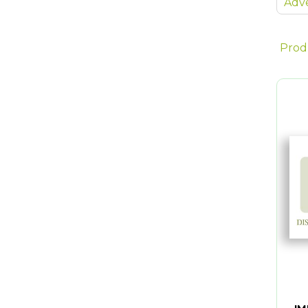
Adve
Prod