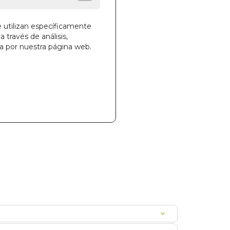
e utilizan específicamente
a través de análisis,
ga por nuestra página web.
la cesta
046