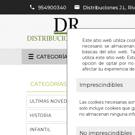
954900340
Distribuciones J.L. Riv
Este sitio web utiliza co
necesario se almacenan 
básicas del sitio web. 
CATEGORÍAS
utiliza este sitio web. 
opción de optar por no 
afectar su experiencia d
INIC
CATEGORÍAS
Imprescindibles
ULTIMAS NOVEDADES
Las cookies necesarias so
solo incluye cookies que ga
no almacenan ninguna inf
HISTORIA
INFANTIL
No imprescindibles