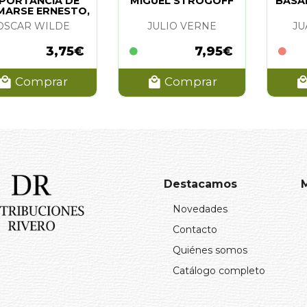
PORTANCIA DE
MIGUEL STROGOFF
BASA
MARSE ERNESTO,
LA (BRONTES)
OSCAR WILDE
JULIO VERNE
JU
3,75€
7,95€
Comprar
Comprar
Destacamos
Novedades
Contacto
Quiénes somos
Catálogo completo