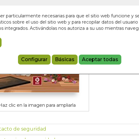
En stock
4,95 €
r particularmente necesarias para que el sitio web funcione y s
ticos sobre el uso del sitio web y para recopilar datos del usuario 
s integrados. Activándolas nos autoriza a su uso mientras nave
Añadir a 
9788497947
Configurar
Básicas
Aceptar todas
Haz clic en la imagen para ampliarla
tacto de seguridad