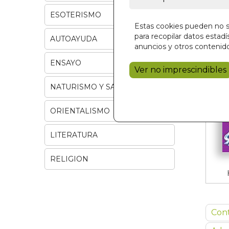
ESOTERISMO
Estas cookies pueden no se
para recopilar datos estadís
AUTOAYUDA
anuncios y otros contenido
ENSAYO
Ver no imprescindibles
NATURISMO Y SALUD
ORIENTALISMO
LITERATURA
RELIGION
Con