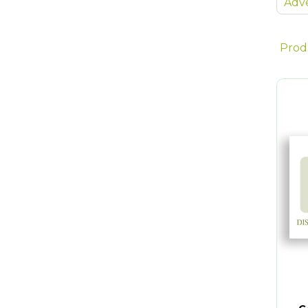
Adve
Prod