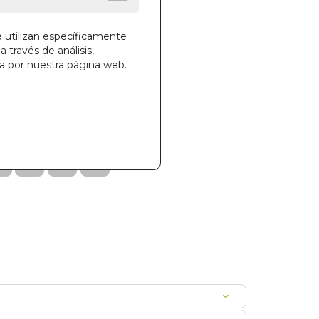
des!
e utilizan específicamente
a través de análisis,
ga por nuestra página web.
la cesta
75
0000014