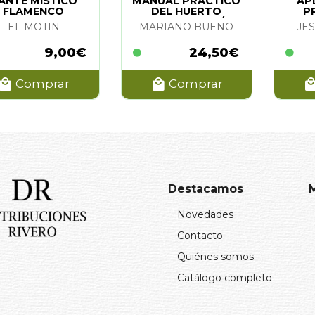
ANTE MISTICO
MANUAL PRACTICO
AP
FLAMENCO
DEL HUERTO
P
ECOLOGICO (N/E)
FIT
EL MOTIN
MARIANO BUENO
JE
9,00€
24,50€
Comprar
Comprar
Destacamos
Novedades
Contacto
Quiénes somos
Catálogo completo