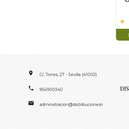
C
C/. Torres, 27 - Sevilla (41002)
954900340
administracion@distribucionesrivero.es