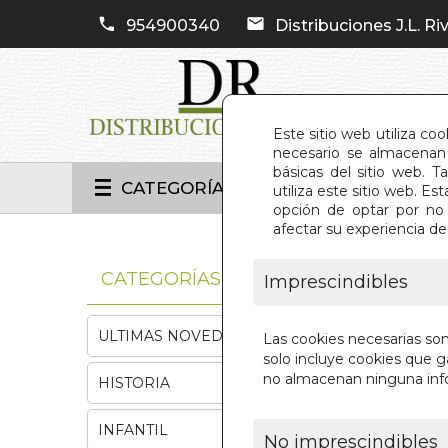
954900340
Distribuciones J.L. Riv
Este sitio web utiliza co
necesario se almacenan 
básicas del sitio web. 
CATEGORÍAS
utiliza este sitio web. 
opción de optar por no 
afectar su experiencia d
INIC
CATEGORÍAS
Imprescindibles
ULTIMAS NOVEDADES
Las cookies necesarias so
solo incluye cookies que ga
no almacenan ninguna inf
HISTORIA
INFANTIL
No imprescindibles