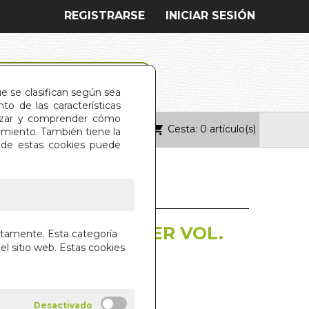
REGISTRARSE
INICIAR SESIÓN
ue se clasifican según sea
o de las características
alizar y comprender cómo
Cesta: 0 artículo(s)
ONTACTO
imiento. También tiene la
s de estas cookies puede
ENTAL DEL POKER VOL.
ctamente. Esta categoría
el sitio web. Estas cookies
ENDLER Y BARRY CARTER
POKER