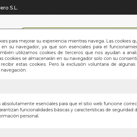
ero S.L.
BÚSQUEDA AVANZADA
okies para mejorar su experiencia mientras navega. Las cookies q
en su navegador, ya que son esenciales para el funcionamient
También utilizamos cookies de terceros que nos ayudan a an
INICIO
QUIÉNES SOMOS
C
Estas cookies se almacenarán en su navegador solo con su consent
recibir estas cookies. Pero la exclusión voluntaria de alguna
e navegación.
IO
>
JUEGO MENTAL DEL POKER VOL. II
JUEGO M
n absolutamente esenciales para que el sitio web funcione corre
II
rantizan funcionalidades básicas y características de seguridad d
ormación personal.
Autor:
JARED T
Editorial:
REKOP