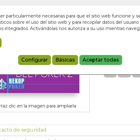
¡Últimas unida
19,90 €
r particularmente necesarias para que el sitio web funcione y s
ticos sobre el uso del sitio web y para recopilar datos del usuario 
s integrados. Activándolas nos autoriza a su uso mientras nave
Añadir a 
97884941547
Referencia:
65
Configurar
Básicas
Aceptar todas
Haz clic en la imagen para ampliarla
tacto de seguridad