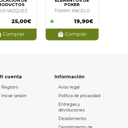
LICACION DE
ELEMENTOS DE
RODUCTOS
POKER
OSANITARIOS
SUS VAZQUEZ
TOMMY ANGELO
25,00€
19,90€
Comprar
Comprar
Mi cuenta
Información
Registro
Aviso legal
Iniciar sesión
Política de privacidad
Entregas y
devoluciones
Desistimiento
Desistimiento de