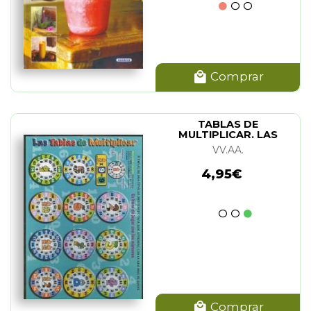
Comprar
TABLAS DE
MULTIPLICAR. LAS
(LAMINA)
VV.AA.
4,95€
Comprar