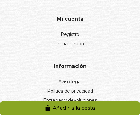
Mi cuenta
Registro
Iniciar sesión
Información
Aviso legal
Política de privacidad
Entregas y devoluciones
Añadir a la cesta
Desistimiento
Desistimiento de compra
Reclamaciones
Cookies