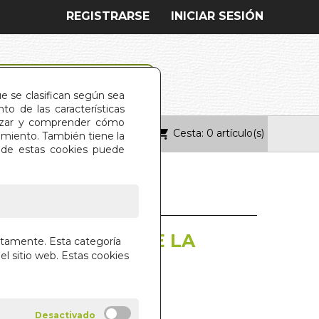
REGISTRARSE
INICIAR SESIÓN
ue se clasifican según sea
o de las características
alizar y comprender cómo
Cesta: 0 artículo(s)
ONTACTO
imiento. También tiene la
s de estas cookies puede
STO MAESTRO DE LA
ctamente. Esta categoría
el sitio web. Estas cookies
 LA INDIA
RA TEVAR
NES VIA DIRECTA S.L.