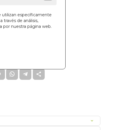
e utilizan específicamente
a través de análisis,
ga por nuestra página web.
la cesta
58
L0JEMADE0