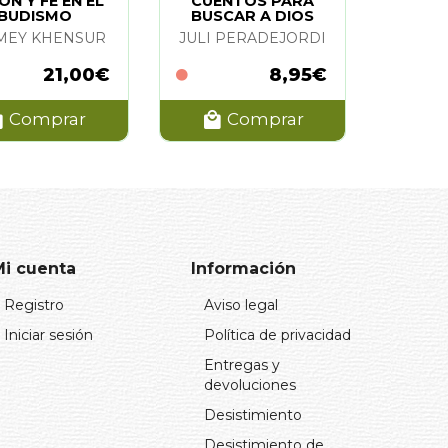
N Y FE EN EL
CUENTOS PARA
BUDISMO
BUSCAR A DIOS
MEY KHENSUR
JULI PERADEJORDI
21,00€
8,95€
Comprar
Comprar
Mi cuenta
Información
Registro
Aviso legal
Iniciar sesión
Política de privacidad
Entregas y
devoluciones
Desistimiento
Desistimiento de