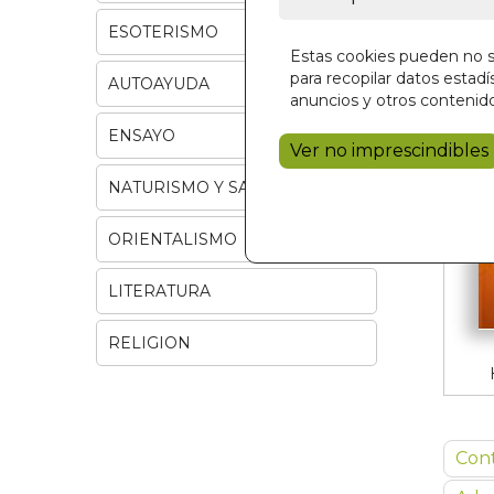
ESOTERISMO
Estas cookies pueden no se
para recopilar datos estadís
AUTOAYUDA
anuncios y otros contenido
ENSAYO
Ver no imprescindibles
NATURISMO Y SALUD
ORIENTALISMO
LITERATURA
RELIGION
Con