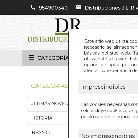
954900340
Distribuciones J.L. Riv
Este sitio web utiliza co
necesario se almacenan 
básicas del sitio web. 
CATEGORÍAS
utiliza este sitio web. 
opción de optar por no 
afectar su experiencia d
INIC
CATEGORÍAS
Imprescindibles
ULTIMAS NOVEDADES
Las cookies necesarias so
solo incluye cookies que ga
no almacenan ninguna inf
HISTORIA
INFANTIL
No imprescindibles