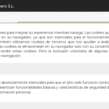
ero S.L.
BÚSQUEDA AVANZADA
okies para mejorar su experiencia mientras navega. Las cookies q
en su navegador, ya que son esenciales para el funcionamient
También utilizamos cookies de terceros que nos ayudan a an
INICIO
QUIÉNES SOMOS
C
Estas cookies se almacenarán en su navegador solo con su consent
recibir estas cookies. Pero la exclusión voluntaria de alguna
e navegación.
IO
>
JESUCRISTO MAESTRO DE LA LUZ
JESUCRI
n absolutamente esenciales para que el sitio web funcione corre
LUZ
rantizan funcionalidades básicas y características de seguridad d
ormación personal.
HISTORIAS DE
Autor:
MAHEND
Editorial:
EDICIO