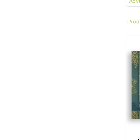
Adve
Prod