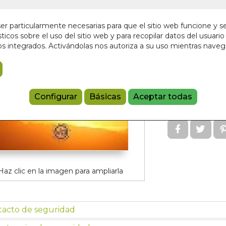
En stock
r particularmente necesarias para que el sitio web funcione y s
19,90 €
ticos sobre el uso del sitio web y para recopilar datos del usuario 
s integrados. Activándolas nos autoriza a su uso mientras nave
Añadir a 
97884125308
Configurar
Básicas
Aceptar todas
Referencia:
PN
Haz clic en la imagen para ampliarla
tacto de seguridad