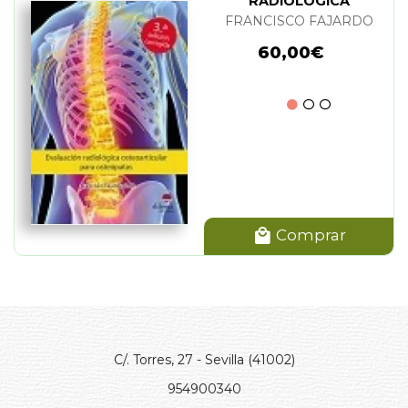
RADIOLOGICA
OSTEOARTICULAR
FRANCISCO FAJARDO
PARA OSTEOPATAS
60,00€
Comprar
C/. Torres, 27 - Sevilla (41002)
954900340