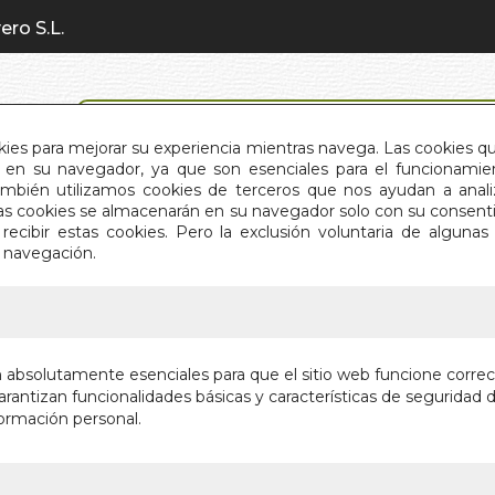
ero S.L.
BÚSQUEDA AVANZADA
okies para mejorar su experiencia mientras navega. Las cookies q
en su navegador, ya que son esenciales para el funcionamient
También utilizamos cookies de terceros que nos ayudan a an
INICIO
QUIÉNES SOMOS
C
Estas cookies se almacenarán en su navegador solo con su consent
recibir estas cookies. Pero la exclusión voluntaria de alguna
e navegación.
IO
>
JARDIN DE EROS. EL
JARDIN 
n absolutamente esenciales para que el sitio web funcione corre
rantizan funcionalidades básicas y características de seguridad d
LAS FANTASI
ormación personal.
Autor:
JAVIER 
Editorial:
EDITO