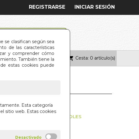
REGISTRARSE
INICIAR SESIÓN
ue se clasifican según sea
o de las características
alizar y comprender cómo
Cesta: 0 artículo(s)
ONTACTO
imiento. También tiene la
s de estas cookies puede
DE EROS. EL
ctamente. Esta categoría
el sitio web. Estas cookies
AS SEXUALES DE LOS ESPAÑOLES
MOLINA
RIAL OCEANO