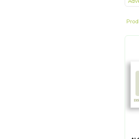
Adve
Prod