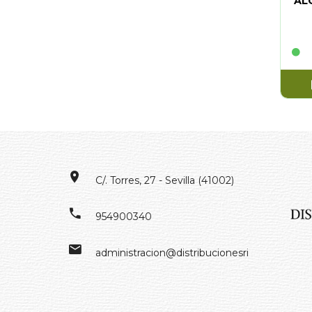
AL
C/. Torres, 27 - Sevilla (41002)
954900340
administracion@distribucionesrivero.es