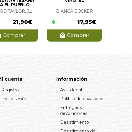
EZA ARTESANA
VINO. EL
A EL PUEBLO
RICHARD TAYLOR, JAMES WATT Y NARTIN DICKIE
BIANCA BOSKER
21,90€
17,95€
Comprar
Comprar
Mi cuenta
Información
Registro
Aviso legal
Iniciar sesión
Política de privacidad
Entregas y
devoluciones
Desistimiento
Desistimiento de