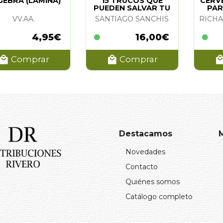
GEBRA (LAMINA)
15 TRUCOS QUE
CERV
PUEDEN SALVAR TU
PAR
VIDA
VV.AA.
SANTIAGO SANCHIS
4,95€
16,00€
Comprar
Comprar
Destacamos
Novedades
Contacto
Quiénes somos
Catálogo completo