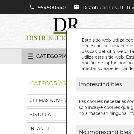
954900340
Distribuciones J.L. Riv
Este sitio web utiliza co
necesario se almacenan 
básicas del sitio web. 
CATEGORÍAS
utiliza este sitio web. 
opción de optar por no 
afectar su experiencia d
INIC
CATEGORÍAS
Imprescindibles
ULTIMAS NOVEDADES
Las cookies necesarias so
solo incluye cookies que ga
no almacenan ninguna inf
HISTORIA
INFANTIL
No imprescindibles