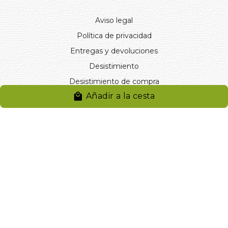
Aviso legal
Política de privacidad
Entregas y devoluciones
Desistimiento
Desistimiento de compra
Añadir a la cesta
Reclamaciones
Cookies
Gestionar cookies
© 2024. Distribuciones J.L. Rivero S.L.. Desarrollado por
Arminet
Software&web