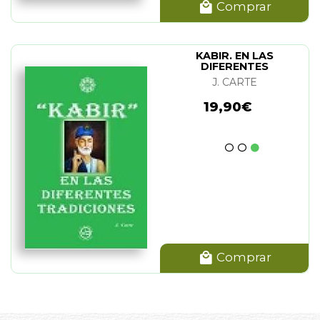
Comprar
KABIR. EN LAS
DIFERENTES
TRADICIONES
J. CARTE
19,90€
Comprar