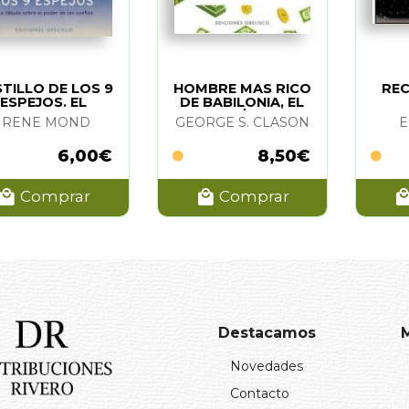
TILLO DE LOS 9
HOMBRE MAS RICO
REC
ESPEJOS. EL
DE BABILONIA, EL
(N/E)
IRENE MOND
GEORGE S. CLASON
E
6,00€
8,50€
Comprar
Comprar
Destacamos
Novedades
Contacto