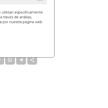
e utilizan específicamente
a través de análisis,
la cesta
ga por nuestra página web.
828
m X 22cm