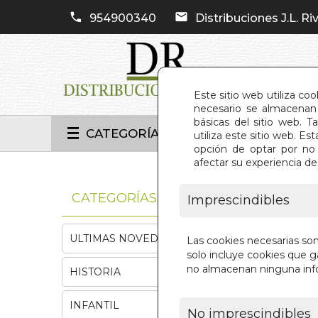
954900340
Distribuciones J.L. Riv
Este sitio web utiliza co
necesario se almacenan 
básicas del sitio web. 
CATEGORÍAS
utiliza este sitio web. 
opción de optar por no 
afectar su experiencia d
INIC
CATEGORÍAS
Imprescindibles
ULTIMAS NOVEDADES
Las cookies necesarias so
solo incluye cookies que ga
no almacenan ninguna inf
HISTORIA
INFANTIL
No imprescindibles