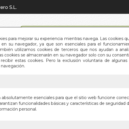
ero S.L.
BÚSQUEDA AVANZADA
okies para mejorar su experiencia mientras navega. Las cookies q
en su navegador, ya que son esenciales para el funcionamient
También utilizamos cookies de terceros que nos ayudan a an
INICIO
QUIÉNES SOMOS
C
Estas cookies se almacenarán en su navegador solo con su consent
recibir estas cookies. Pero la exclusión voluntaria de alguna
e navegación.
IO
>
HOMBRE QUE FUE SHERLOCK HOLMES
HOMBRE
n absolutamente esenciales para que el sitio web funcione corre
HOLMES
rantizan funcionalidades básicas y características de seguridad d
ormación personal.
Editorial:
ALMUZ
Sin stock