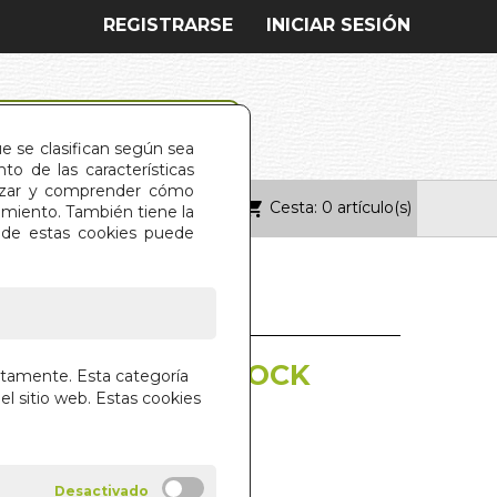
REGISTRARSE
INICIAR SESIÓN
ue se clasifican según sea
o de las características
alizar y comprender cómo
Cesta: 0 artículo(s)
ONTACTO
imiento. También tiene la
s de estas cookies puede
 QUE FUE SHERLOCK
ctamente. Esta categoría
el sitio web. Estas cookies
ARA