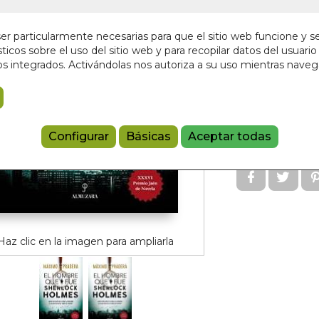
15,00 €
r particularmente necesarias para que el sitio web funcione y s
ticos sobre el uso del sitio web y para recopilar datos del usuario 
Añadir a 
s integrados. Activándolas nos autoriza a su uso mientras nave
9788418346
Páginas:
256
Tamaño:
14.5c
Configurar
Básicas
Aceptar todas
Edición:
1
Haz clic en la imagen para ampliarla