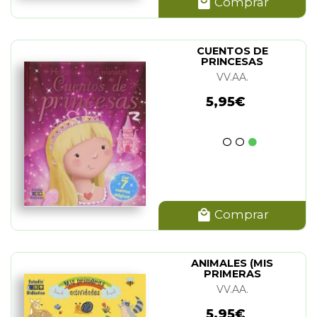
Comprar
CUENTOS DE
PRINCESAS
VV.AA.
5,95€
Comprar
ANIMALES (MIS
PRIMERAS
ACTIVIDADES)
VV.AA.
5,95€