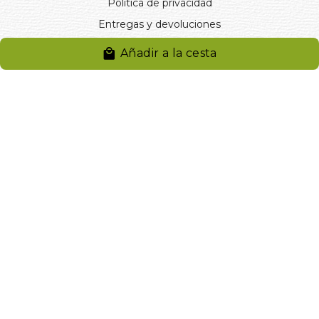
Política de privacidad
Entregas y devoluciones
Desistimiento
Añadir a la cesta
Desistimiento de compra
Reclamaciones
Cookies
Gestionar cookies
© 2024. Distribuciones J.L. Rivero S.L.. Desarrollado por
Arminet
Software&web