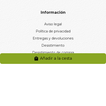
Información
Aviso legal
Política de privacidad
Entregas y devoluciones
Desistimiento
Desistimiento de compra
Añadir a la cesta
Reclamaciones
Cookies
Gestionar cookies