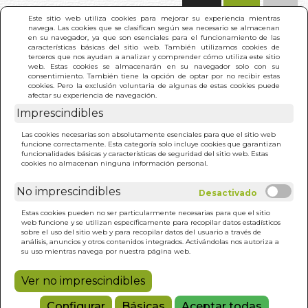
(0)
Este sitio web utiliza cookies para mejorar su experiencia mientras
navega. Las cookies que se clasifican según sea necesario se almacenan
en su navegador, ya que son esenciales para el funcionamiento de las
características básicas del sitio web. También utilizamos cookies de
terceros que nos ayudan a analizar y comprender cómo utiliza este sitio
web. Estas cookies se almacenarán en su navegador solo con su
consentimiento. También tiene la opción de optar por no recibir estas
cookies. Pero la exclusión voluntaria de algunas de estas cookies puede
afectar su experiencia de navegación.
Imprescindibles
INICIO
>
HISTORIA DEL FLAMENCO (ESO NO
Las cookies necesarias son absolutamente esenciales para que el sitio web
ESTABA...)
funcione correctamente. Esta categoría solo incluye cookies que garantizan
funcionalidades básicas y características de seguridad del sitio web. Estas
cookies no almacenan ninguna información personal.
No imprescindibles
Estas cookies pueden no ser particularmente necesarias para que el sitio
web funcione y se utilizan específicamente para recopilar datos estadísticos
sobre el uso del sitio web y para recopilar datos del usuario a través de
análisis, anuncios y otros contenidos integrados. Activándolas nos autoriza a
su uso mientras navega por nuestra página web.
Ver no imprescindibles
Configurar
Básicas
Aceptar todas