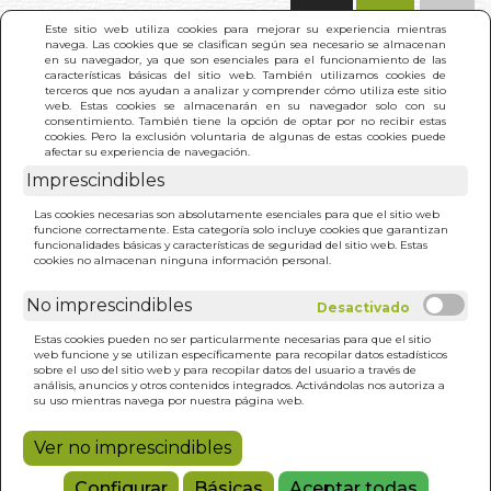
(0)
Este sitio web utiliza cookies para mejorar su experiencia mientras
navega. Las cookies que se clasifican según sea necesario se almacenan
en su navegador, ya que son esenciales para el funcionamiento de las
características básicas del sitio web. También utilizamos cookies de
terceros que nos ayudan a analizar y comprender cómo utiliza este sitio
web. Estas cookies se almacenarán en su navegador solo con su
consentimiento. También tiene la opción de optar por no recibir estas
cookies. Pero la exclusión voluntaria de algunas de estas cookies puede
afectar su experiencia de navegación.
Imprescindibles
INICIO
>
HECHIZOS. ORACULOS DE MAGIA
Las cookies necesarias son absolutamente esenciales para que el sitio web
COTIDIANA (PACK)
funcione correctamente. Esta categoría solo incluye cookies que garantizan
funcionalidades básicas y características de seguridad del sitio web. Estas
cookies no almacenan ninguna información personal.
No imprescindibles
Estas cookies pueden no ser particularmente necesarias para que el sitio
web funcione y se utilizan específicamente para recopilar datos estadísticos
sobre el uso del sitio web y para recopilar datos del usuario a través de
análisis, anuncios y otros contenidos integrados. Activándolas nos autoriza a
su uso mientras navega por nuestra página web.
Ver no imprescindibles
Configurar
Básicas
Aceptar todas