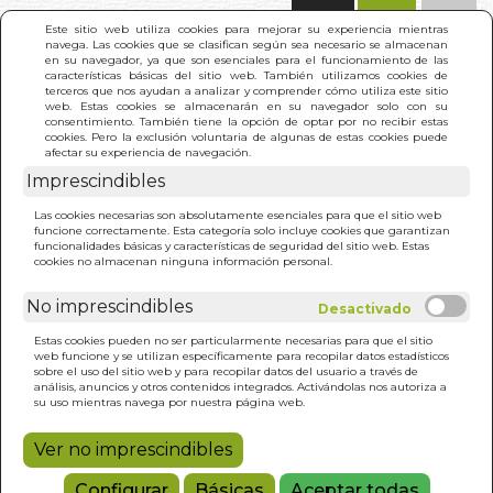
(0)
Este sitio web utiliza cookies para mejorar su experiencia mientras
navega. Las cookies que se clasifican según sea necesario se almacenan
en su navegador, ya que son esenciales para el funcionamiento de las
características básicas del sitio web. También utilizamos cookies de
terceros que nos ayudan a analizar y comprender cómo utiliza este sitio
web. Estas cookies se almacenarán en su navegador solo con su
consentimiento. También tiene la opción de optar por no recibir estas
cookies. Pero la exclusión voluntaria de algunas de estas cookies puede
afectar su experiencia de navegación.
Imprescindibles
INICIO
>
GUIA PRACTICA PARA UNA ALIMENTACION
Las cookies necesarias son absolutamente esenciales para que el sitio web
Y VIDA ANTICANCER
funcione correctamente. Esta categoría solo incluye cookies que garantizan
funcionalidades básicas y características de seguridad del sitio web. Estas
cookies no almacenan ninguna información personal.
No imprescindibles
Estas cookies pueden no ser particularmente necesarias para que el sitio
web funcione y se utilizan específicamente para recopilar datos estadísticos
sobre el uso del sitio web y para recopilar datos del usuario a través de
análisis, anuncios y otros contenidos integrados. Activándolas nos autoriza a
su uso mientras navega por nuestra página web.
Ver no imprescindibles
Configurar
Básicas
Aceptar todas