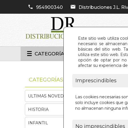
954900340
Distribuciones J.L. Riv
Este sitio web utiliza co
necesario se almacenan 
básicas del sitio web. 
CATEGORÍAS
utiliza este sitio web. 
opción de optar por no 
afectar su experiencia d
INIC
CATEGORÍAS
Imprescindibles
ULTIMAS NOVEDADES
Las cookies necesarias so
solo incluye cookies que ga
no almacenan ninguna inf
HISTORIA
INFANTIL
No imprescindibles