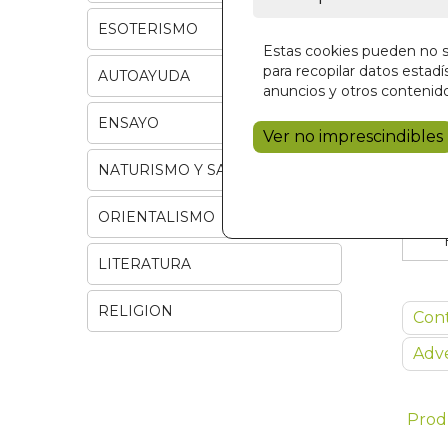
ESOTERISMO
Estas cookies pueden no se
para recopilar datos estadís
AUTOAYUDA
anuncios y otros contenido
ENSAYO
Ver no imprescindibles
NATURISMO Y SALUD
ORIENTALISMO
LITERATURA
RELIGION
Con
Adve
Prod