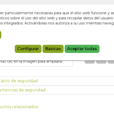
En stock
22,00 €
r particularmente necesarias para que el sitio web funcione y s
ticos sobre el uso del sitio web y para recopilar datos del usuario 
s integrados. Activándolas nos autoriza a su uso mientras nave
Añadir a 
97884129478
Referencia:
CH
Configurar
Básicas
Aceptar todas
Haz clic en la imagen para ampliarla
tacto de seguridad
rtencias de seguridad
uctos relacionados