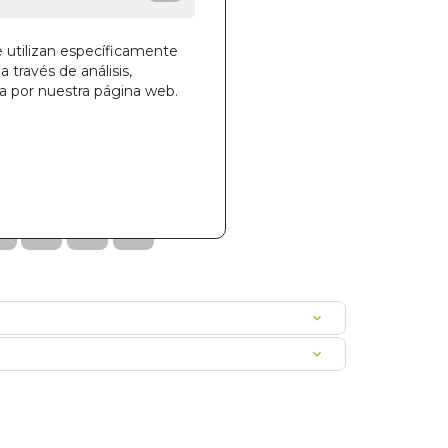
e utilizan específicamente
a través de análisis,
ga por nuestra página web.
la cesta
85
I0GUDEME0