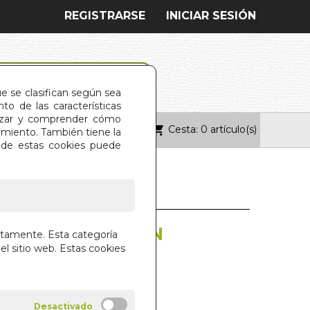
REGISTRARSE
INICIAR SESIÓN
ue se clasifican según sea
o de las características
alizar y comprender cómo
Cesta: 0 artículo(s)
ONTACTO
imiento. También tiene la
s de estas cookies puede
 MEDITACION ZEN
ctamente. Esta categoría
el sitio web. Estas cookies
, PAUTAS Y DESARROLLO
MESA
AYAM EDICIONES