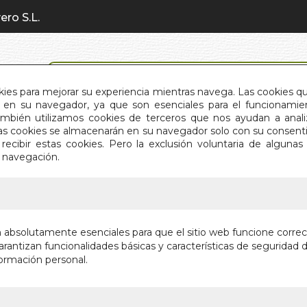
ero S.L.
BÚSQUEDA AVANZADA
okies para mejorar su experiencia mientras navega. Las cookies q
en su navegador, ya que son esenciales para el funcionamient
También utilizamos cookies de terceros que nos ayudan a an
INICIO
QUIÉNES SOMOS
C
Estas cookies se almacenarán en su navegador solo con su consent
recibir estas cookies. Pero la exclusión voluntaria de alguna
e navegación.
IO
>
GUIA DE MEDITACION ZEN
GUIA DE
n absolutamente esenciales para que el sitio web funcione corre
rantizan funcionalidades básicas y características de seguridad d
FUNDAMENTOS
ormación personal.
Autor:
DENKO 
Editorial:
CHINM