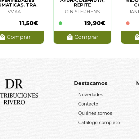
NFERMEDADES
AYUNA, DISFRUTA,
MEJO
UMATICAS. TRA.
REPITE
C
NAT. (N/E)
N
VV.AA.
GIN STEPHENS
JAN
11,50€
19,90€
Comprar
Comprar
Destacamos
Novedades
Contacto
Quiénes somos
Catálogo completo