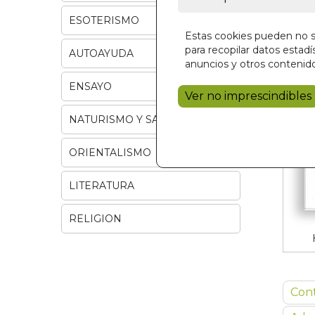
ESOTERISMO
Estas cookies pueden no se
para recopilar datos estadís
AUTOAYUDA
anuncios y otros contenido
ENSAYO
Ver no imprescindibles
NATURISMO Y SALUD
ORIENTALISMO
LITERATURA
RELIGION
Con