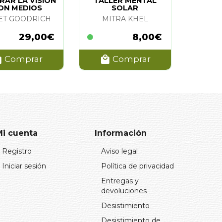
RAR LA VISION
TALLER MENTAL
ON MEDIOS
SOLAR
ATURALES
ET GOODRICH
MITRA KHEL
29,00€
8,00€
Comprar
Comprar
Mi cuenta
Información
Registro
Aviso legal
Iniciar sesión
Política de privacidad
Entregas y
devoluciones
Desistimiento
Desistimiento de