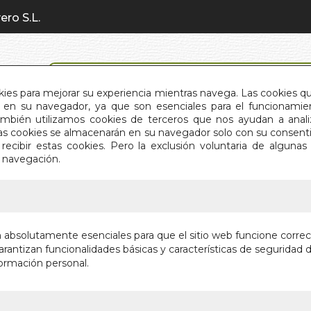
ero S.L.
BÚSQUEDA AVANZADA
okies para mejorar su experiencia mientras navega. Las cookies q
en su navegador, ya que son esenciales para el funcionamient
También utilizamos cookies de terceros que nos ayudan a an
INICIO
QUIÉNES SOMOS
C
Estas cookies se almacenarán en su navegador solo con su consent
recibir estas cookies. Pero la exclusión voluntaria de alguna
e navegación.
IO
>
GRAN LIBRO DE LOS GERMINADOS. EL
GRAN LI
n absolutamente esenciales para que el sitio web funcione corre
GERMINA
rantizan funcionalidades básicas y características de seguridad d
ormación personal.
EL PODER DE 
PLANETA
Autor:
DOUG EV