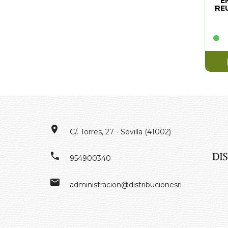
E
RE
C/. Torres, 27 - Sevilla (41002)
954900340
administracion@distribucionesrivero.es