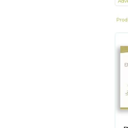
Adve
Prod