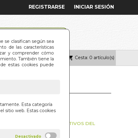
REGISTRARSE
INICIAR SESIÓN
ue se clasifican según sea
o de las características
alizar y comprender cómo
Cesta: 0 artículo(s)
ONTACTO
imiento. También tiene la
s de estas cookies puede
BRO DE LOS
ctamente. Esta categoría
DOS. EL
el sitio web. Estas cookies
LOS ALIMENTOS MAS NUTRITIVOS DEL
ANS