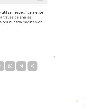
e utilizan específicamente
a través de análisis,
ga por nuestra página web.
la cesta
77
00GRLIGE0