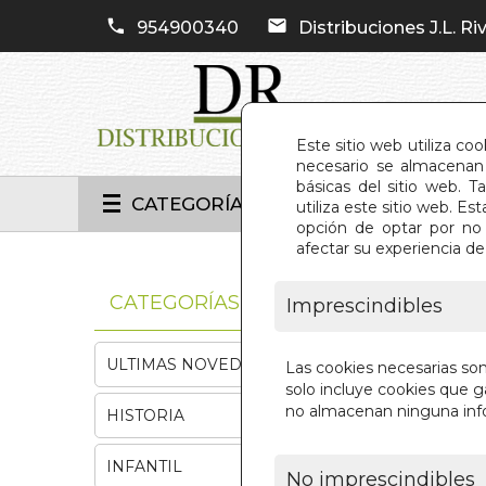
954900340
Distribuciones J.L. Riv
Este sitio web utiliza co
necesario se almacenan 
básicas del sitio web. 
CATEGORÍAS
utiliza este sitio web. 
opción de optar por no 
afectar su experiencia d
INIC
CATEGORÍAS
Imprescindibles
ULTIMAS NOVEDADES
Las cookies necesarias so
solo incluye cookies que ga
no almacenan ninguna inf
HISTORIA
INFANTIL
No imprescindibles