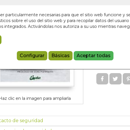
Editorial:
GAIA
En stock
r particularmente necesarias para que el sitio web funcione y s
ticos sobre el uso del sitio web y para recopilar datos del usuario 
15,00 €
s integrados. Activándolas nos autoriza a su uso mientras nave
Añadir a 
Configurar
Básicas
Aceptar todas
97884110811
Referencia:
GA
Haz clic en la imagen para ampliarla
tacto de seguridad