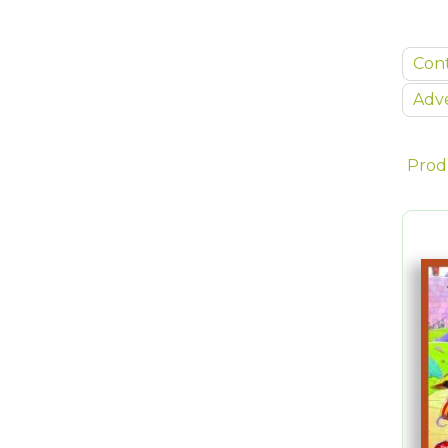
Con
Adve
Prod