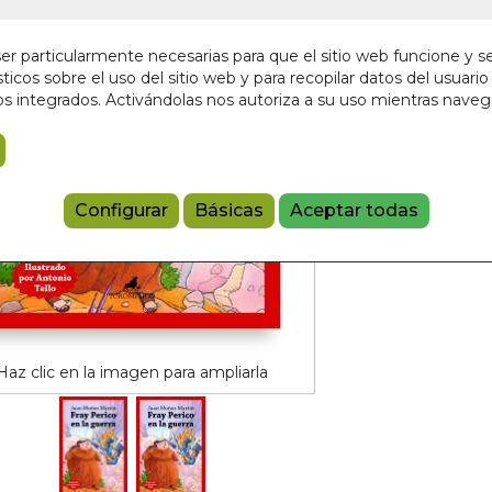
11,00 €
r particularmente necesarias para que el sitio web funcione y s
ticos sobre el uso del sitio web y para recopilar datos del usuario 
Añadir a 
s integrados. Activándolas nos autoriza a su uso mientras nave
97884199620
Referencia:
126
Configurar
Básicas
Aceptar todas
Haz clic en la imagen para ampliarla