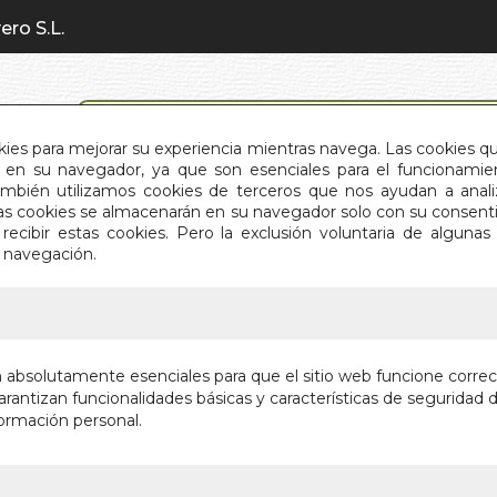
ero S.L.
BÚSQUEDA AVANZADA
okies para mejorar su experiencia mientras navega. Las cookies q
en su navegador, ya que son esenciales para el funcionamient
También utilizamos cookies de terceros que nos ayudan a an
INICIO
QUIÉNES SOMOS
C
Estas cookies se almacenarán en su navegador solo con su consent
recibir estas cookies. Pero la exclusión voluntaria de alguna
e navegación.
IO
>
FRAY PERICO EN LA GUERRA
FRAY PE
n absolutamente esenciales para que el sitio web funcione corre
rantizan funcionalidades básicas y características de seguridad d
Autor:
JUAN MU
ormación personal.
Editorial:
TOROM
Sin stock