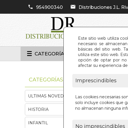
954900340
Distribuciones J.L. Riv
Este sitio web utiliza co
necesario se almacenan 
básicas del sitio web. 
CATEGORÍAS
utiliza este sitio web. 
opción de optar por no 
afectar su experiencia d
INIC
CATEGORÍAS
Imprescindibles
ULTIMAS NOVEDADES
Las cookies necesarias so
solo incluye cookies que ga
no almacenan ninguna inf
HISTORIA
INFANTIL
No imprescindibles