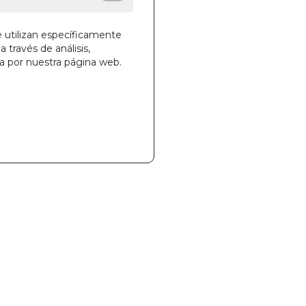
e utilizan específicamente
a través de análisis,
la cesta
ga por nuestra página web.
876
00FRSANA0