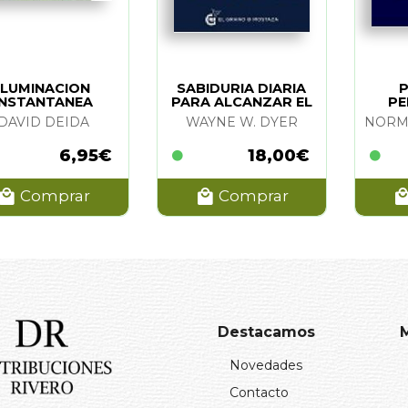
ILUMINACION
SABIDURIA DIARIA
P
INSTANTANEA
PARA ALCANZAR EL
PE
EXITO
P
DAVID DEIDA
WAYNE W. DYER
6,95€
18,00€
Comprar
Comprar
Destacamos
Novedades
Contacto