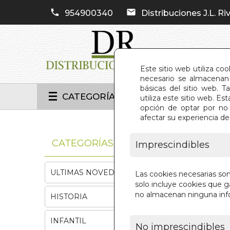
954900340
Distribuciones J.L. Riv
Este sitio web utiliza co
necesario se almacenan 
básicas del sitio web. 
CATEGORÍAS
utiliza este sitio web. 
opción de optar por no 
afectar su experiencia d
INIC
CATEGORÍAS
Imprescindibles
ULTIMAS NOVEDADES
Las cookies necesarias so
solo incluye cookies que ga
no almacenan ninguna inf
HISTORIA
INFANTIL
No imprescindibles