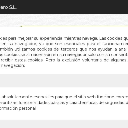
ero S.L.
BÚSQUEDA AVANZADA
okies para mejorar su experiencia mientras navega. Las cookies q
en su navegador, ya que son esenciales para el funcionamient
También utilizamos cookies de terceros que nos ayudan a an
INICIO
QUIÉNES SOMOS
C
Estas cookies se almacenarán en su navegador solo con su consent
recibir estas cookies. Pero la exclusión voluntaria de alguna
e navegación.
IO
>
FRASES SANADORAS. LAS
FRASES 
n absolutamente esenciales para que el sitio web funcione corre
rantizan funcionalidades básicas y características de seguridad d
Autor:
BRIGITT
ormación personal.
Editorial:
GAIA
En stock