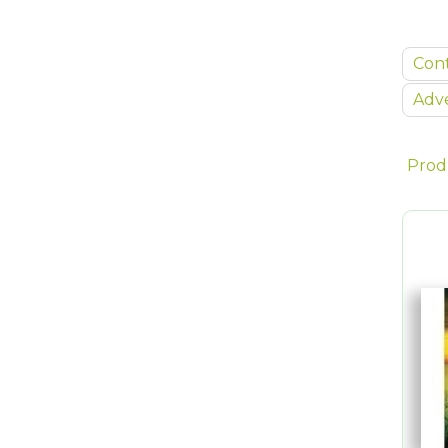
Con
Adve
Prod