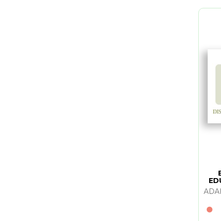
ED
LA