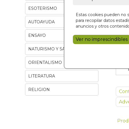
ESOTERISMO
Estas cookies pueden no se
para recopilar datos estadís
AUTOAYUDA
anuncios y otros contenido
ENSAYO
Ver no imprescindibles
NATURISMO Y SALUD
ORIENTALISMO
LITERATURA
RELIGION
Con
Adve
Prod