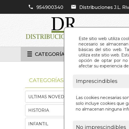
954900340
Distribuciones J.L. Riv
Este sitio web utiliza co
necesario se almacenan 
básicas del sitio web. 
CATEGORÍAS
utiliza este sitio web. 
opción de optar por no 
afectar su experiencia d
INIC
CATEGORÍAS
Imprescindibles
ULTIMAS NOVEDADES
Las cookies necesarias so
solo incluye cookies que ga
no almacenan ninguna inf
HISTORIA
INFANTIL
No imprescindibles