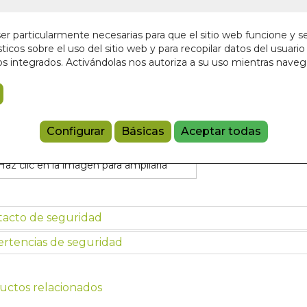
11,00 €
r particularmente necesarias para que el sitio web funcione y s
ticos sobre el uso del sitio web y para recopilar datos del usuario 
Añadir a 
s integrados. Activándolas nos autoriza a su uso mientras nave
9788477340
Configurar
Básicas
Aceptar todas
Haz clic en la imagen para ampliarla
tacto de seguridad
rtencias de seguridad
uctos relacionados