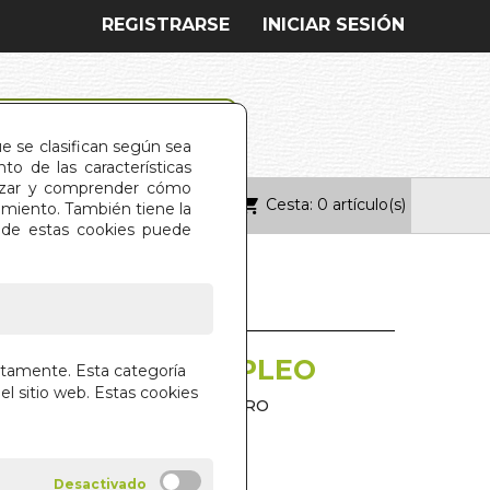
REGISTRARSE
INICIAR SESIÓN
ue se clasifican según sea
o de las características
alizar y comprender cómo
Cesta: 0 artículo(s)
ONTACTO
imiento. También tiene la
s de estas cookies puede
ION PARA EL EMPLEO
ctamente. Esta categoría
el sitio web. Estas cookies
TO FERRANDEZ Y JAVIER PEIRO
ITAS DESCATALOGADOS