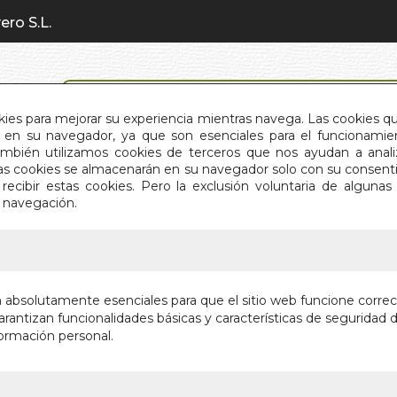
ero S.L.
BÚSQUEDA AVANZADA
okies para mejorar su experiencia mientras navega. Las cookies q
en su navegador, ya que son esenciales para el funcionamient
También utilizamos cookies de terceros que nos ayudan a an
INICIO
QUIÉNES SOMOS
C
Estas cookies se almacenarán en su navegador solo con su consent
recibir estas cookies. Pero la exclusión voluntaria de alguna
e navegación.
IO
>
FORMACION PARA EL EMPLEO
FORMAC
n absolutamente esenciales para que el sitio web funcione corre
rantizan funcionalidades básicas y características de seguridad d
Autor:
ADALBER
ormación personal.
Editorial:
HUMAN
Sin stock