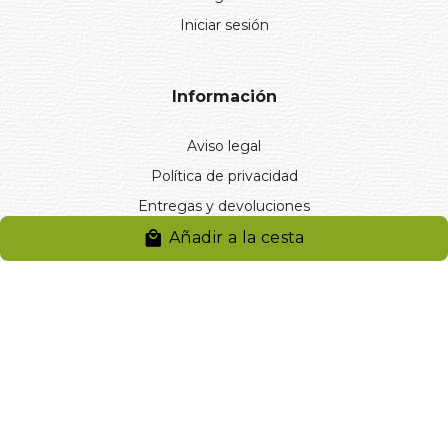
Iniciar sesión
Información
Aviso legal
Política de privacidad
Entregas y devoluciones
Desistimiento
Añadir a la cesta
Desistimiento de compra
Reclamaciones
Cookies
Gestionar cookies