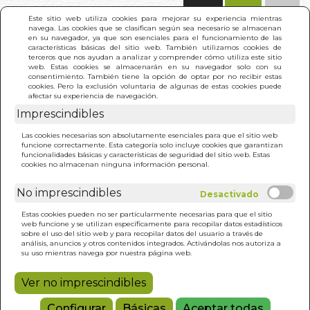
(0)
Este sitio web utiliza cookies para mejorar su experiencia mientras
navega. Las cookies que se clasifican según sea necesario se almacenan
en su navegador, ya que son esenciales para el funcionamiento de las
características básicas del sitio web. También utilizamos cookies de
terceros que nos ayudan a analizar y comprender cómo utiliza este sitio
web. Estas cookies se almacenarán en su navegador solo con su
consentimiento. También tiene la opción de optar por no recibir estas
cookies. Pero la exclusión voluntaria de algunas de estas cookies puede
afectar su experiencia de navegación.
Imprescindibles
INICIO
>
EXITO EN LA VIDA, EXITO EN LOS
Las cookies necesarias son absolutamente esenciales para que el sitio web
NEGOCIOS (N/E)
funcione correctamente. Esta categoría solo incluye cookies que garantizan
funcionalidades básicas y características de seguridad del sitio web. Estas
cookies no almacenan ninguna información personal.
No imprescindibles
Estas cookies pueden no ser particularmente necesarias para que el sitio
web funcione y se utilizan específicamente para recopilar datos estadísticos
sobre el uso del sitio web y para recopilar datos del usuario a través de
análisis, anuncios y otros contenidos integrados. Activándolas nos autoriza a
su uso mientras navega por nuestra página web.
Ver no imprescindibles
Configurar
Básicas
Aceptar todas