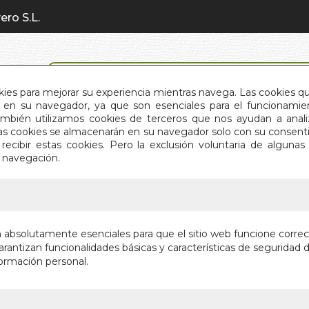
ero S.L.
BÚSQUEDA AVANZADA
okies para mejorar su experiencia mientras navega. Las cookies q
en su navegador, ya que son esenciales para el funcionamient
También utilizamos cookies de terceros que nos ayudan a an
INICIO
QUIÉNES SOMOS
C
Estas cookies se almacenarán en su navegador solo con su consent
recibir estas cookies. Pero la exclusión voluntaria de alguna
e navegación.
IO
>
EVOLUCIONISMO Y CULTURA
EVOLUC
n absolutamente esenciales para que el sitio web funcione corre
rantizan funcionalidades básicas y características de seguridad d
DARWINISMO 
ormación personal.
Autor:
VV.AA.
Editorial:
DOCE 