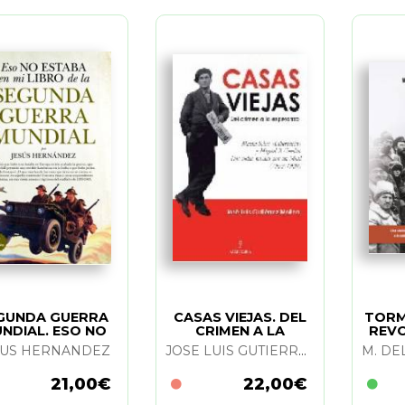
GUNDA GUERRA
CASAS VIEJAS. DEL
TORM
NDIAL. ESO NO
CRIMEN A LA
REVO
ESTABA...
ESPERANZA
SUS HERNANDEZ
JOSE LUIS GUTIERREZ MOLINA
21,00€
22,00€