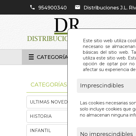
954900340
Distribuciones J.L. Riv
Este sitio web utiliza co
necesario se almacenan 
básicas del sitio web. 
CATEGORÍAS
utiliza este sitio web. 
opción de optar por no 
afectar su experiencia d
INIC
CATEGORÍAS
Imprescindibles
ULTIMAS NOVEDADES
Las cookies necesarias so
solo incluye cookies que ga
no almacenan ninguna inf
HISTORIA
INFANTIL
No imprescindibles