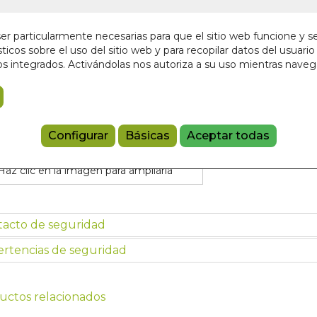
Sin stock
18,00 €
r particularmente necesarias para que el sitio web funcione y s
ticos sobre el uso del sitio web y para recopilar datos del usuario 
s integrados. Activándolas nos autoriza a su uso mientras nave
Añadir a 
9788497440
Configurar
Básicas
Aceptar todas
Haz clic en la imagen para ampliarla
tacto de seguridad
rtencias de seguridad
uctos relacionados