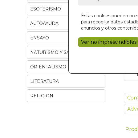
ESOTERISMO
Estas cookies pueden no se
para recopilar datos estadís
AUTOAYUDA
anuncios y otros contenido
ENSAYO
Ver no imprescindibles
NATURISMO Y SALUD
ORIENTALISMO
LITERATURA
RELIGION
Con
Adve
Prod