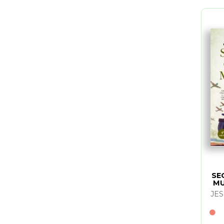
SE
MU
JE