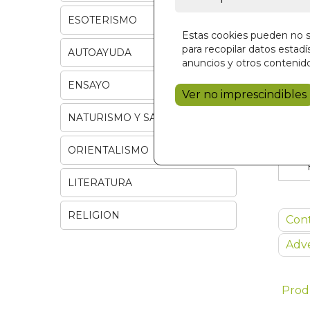
ESOTERISMO
Estas cookies pueden no se
para recopilar datos estadís
AUTOAYUDA
anuncios y otros contenido
ENSAYO
Ver no imprescindibles
NATURISMO Y SALUD
ORIENTALISMO
LITERATURA
RELIGION
Con
Adve
Prod