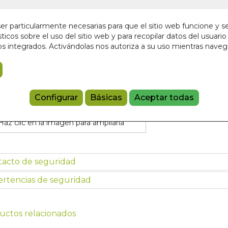
En stock
9,00 €
r particularmente necesarias para que el sitio web funcione y s
ticos sobre el uso del sitio web y para recopilar datos del usuario 
s integrados. Activándolas nos autoriza a su uso mientras nave
Añadir a 
9788498277
Configurar
Básicas
Aceptar todas
Haz clic en la imagen para ampliarla
tacto de seguridad
rtencias de seguridad
uctos relacionados