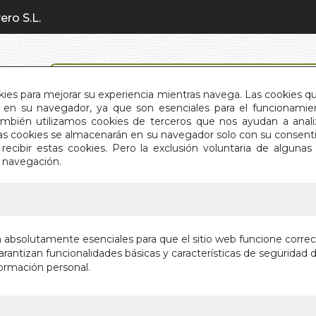
ero S.L.
BÚSQUEDA AVANZADA
okies para mejorar su experiencia mientras navega. Las cookies q
en su navegador, ya que son esenciales para el funcionamient
También utilizamos cookies de terceros que nos ayudan a an
INICIO
QUIÉNES SOMOS
C
Estas cookies se almacenarán en su navegador solo con su consent
recibir estas cookies. Pero la exclusión voluntaria de alguna
e navegación.
IO
>
EUROPA CUANDO LLUEVE
EUROPA
n absolutamente esenciales para que el sitio web funcione corre
rantizan funcionalidades básicas y características de seguridad d
POESIA
ormación personal.
Autor:
IGANCIO
Editorial:
EDITOR