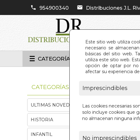
954900340
Distribuciones J.L. Riv
Este sitio web utiliza co
necesario se almacenan 
básicas del sitio web. 
CATEGORÍAS
utiliza este sitio web. 
opción de optar por no 
afectar su experiencia d
INIC
CATEGORÍAS
Imprescindibles
ULTIMAS NOVEDADES
Las cookies necesarias so
solo incluye cookies que ga
no almacenan ninguna inf
HISTORIA
INFANTIL
No imprescindibles