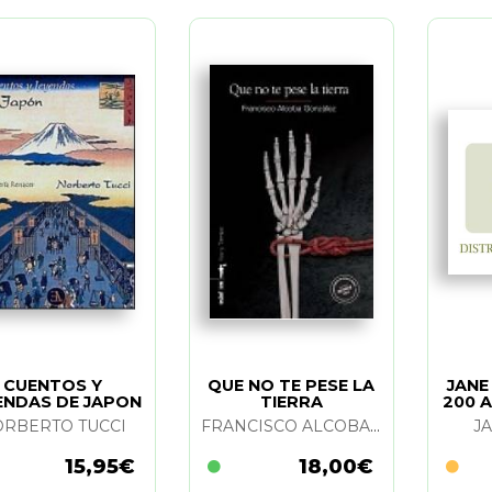
CUENTOS Y
QUE NO TE PESE LA
JANE
ENDAS DE JAPON
TIERRA
200 A
RBERTO TUCCI
FRANCISCO ALCOBA GONZALEZ
J
15,95€
18,00€