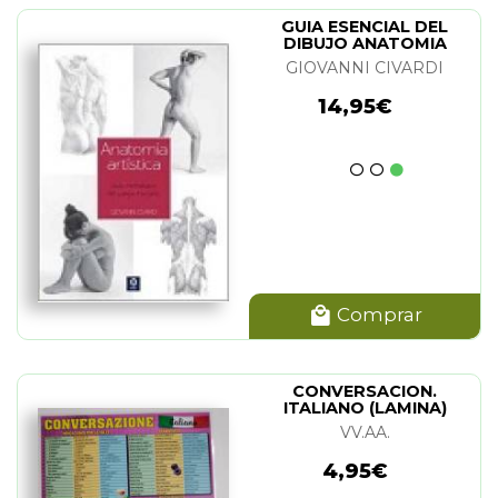
GUIA ESENCIAL DEL
DIBUJO ANATOMIA
ARTISTICA
GIOVANNI CIVARDI
14,95€
Comprar
CONVERSACION.
ITALIANO (LAMINA)
VV.AA.
4,95€