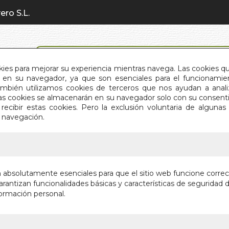
ero S.L.
BÚSQUEDA AVANZADA
okies para mejorar su experiencia mientras navega. Las cookies q
en su navegador, ya que son esenciales para el funcionamient
También utilizamos cookies de terceros que nos ayudan a an
INICIO
QUIÉNES SOMOS
C
Estas cookies se almacenarán en su navegador solo con su consent
recibir estas cookies. Pero la exclusión voluntaria de alguna
e navegación.
IO
>
ESPIRITU LIBRE.DIOS EN NOSOTROS
ESPIRIT
n absolutamente esenciales para que el sitio web funcione corre
NOSOTR
rantizan funcionalidades básicas y características de seguridad d
ormación personal.
Autor:
GABRIEL
Editorial:
EDITO