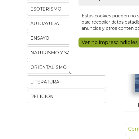
ESOTERISMO
Estas cookies pueden no se
para recopilar datos estadís
AUTOAYUDA
anuncios y otros contenido
ENSAYO
Ver no imprescindibles
NATURISMO Y SALUD
ORIENTALISMO
LITERATURA
RELIGION
Con