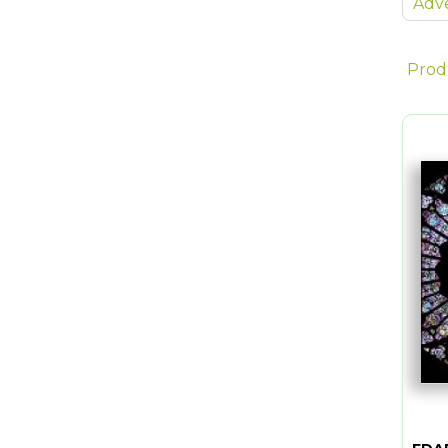
Adve
Prod