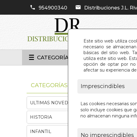
954900340
Distribuciones J.L. Riv
Este sitio web utiliza co
necesario se almacenan 
básicas del sitio web. 
CATEGORÍAS
utiliza este sitio web. 
opción de optar por no 
afectar su experiencia d
INIC
CATEGORÍAS
Imprescindibles
ULTIMAS NOVEDADES
Las cookies necesarias so
solo incluye cookies que ga
no almacenan ninguna inf
HISTORIA
INFANTIL
No imprescindibles