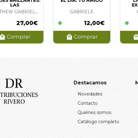
DES BRILLANTES.
EL DIA. TU AMIGO
L
LAS
EX
¿P
MATTHEW GABRIELE Y DAVID M. PERRY
GABRIELE
27,00€
12,00€
Comprar
Comprar
Destacamos
Novedades
Contacto
Quiénes somos
Catálogo completo