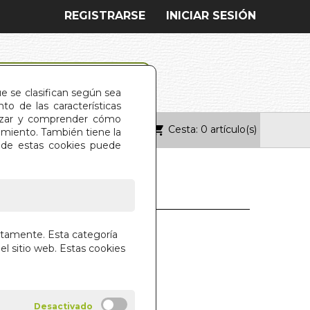
REGISTRARSE
INICIAR SESIÓN
ue se clasifican según sea
o de las características
alizar y comprender cómo
Cesta: 0 artículo(s)
ONTACTO
imiento. También tiene la
s de estas cookies puede
U LIBRE.DIOS EN
ctamente. Esta categoría
OS
el sitio web. Estas cookies
E
RIAL VIDA UNIVERSAL