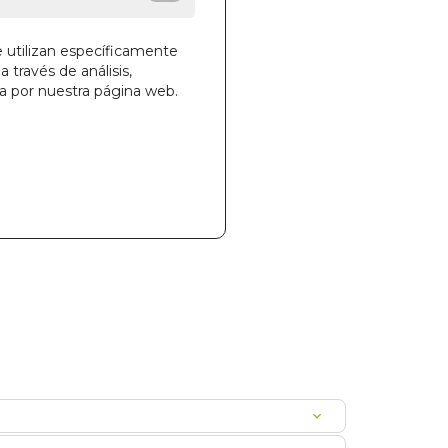
e utilizan específicamente
a través de análisis,
ga por nuestra página web.
la cesta
23