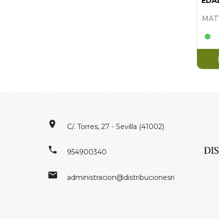
EDA
C/. Torres, 27 - Sevilla (41002)
954900340
administracion@distribucionesrivero.es