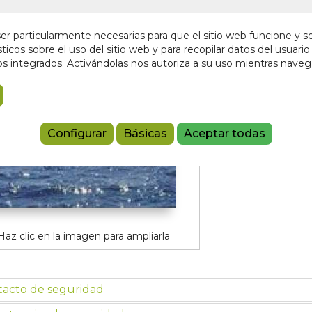
En stock
10,50 €
r particularmente necesarias para que el sitio web funcione y s
ticos sobre el uso del sitio web y para recopilar datos del usuario 
s integrados. Activándolas nos autoriza a su uso mientras nave
Añadir a 
97884825110
Configurar
Básicas
Aceptar todas
Haz clic en la imagen para ampliarla
tacto de seguridad