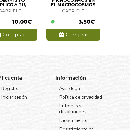
IOBANI 3.YO
MICROCOSMOS EN
PLICO.Y TU,
EL MACROCOSMOS
ARTICIPAS?
GABRIELE
GABRIELE
10,00€
3,50€
Comprar
Comprar
Mi cuenta
Información
Registro
Aviso legal
Iniciar sesión
Política de privacidad
Entregas y
devoluciones
Desistimiento
Desistimiento de