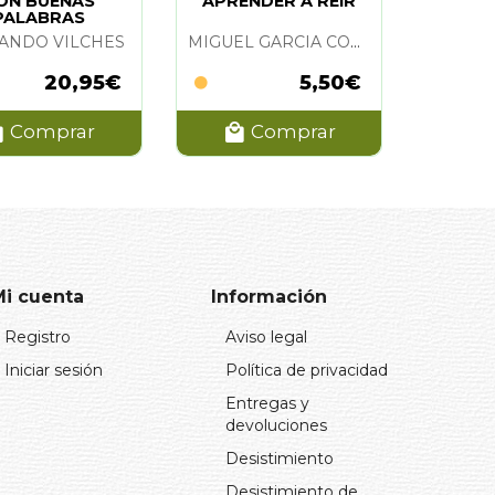
ON BUENAS
APRENDER A REIR
PALABRAS
ANDO VILCHES
MIGUEL GARCIA COBO Y BEATRIZ LOPEZ LUENGO
20,95€
5,50€
Comprar
Comprar
Mi cuenta
Información
Registro
Aviso legal
Iniciar sesión
Política de privacidad
Entregas y
devoluciones
Desistimiento
Desistimiento de