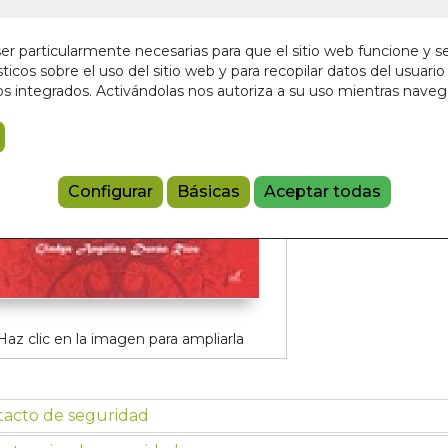
¡Últimas unida
12,00 €
r particularmente necesarias para que el sitio web funcione y s
ticos sobre el uso del sitio web y para recopilar datos del usuario 
s integrados. Activándolas nos autoriza a su uso mientras nave
Añadir a 
97884955937
Configurar
Básicas
Aceptar todas
Haz clic en la imagen para ampliarla
tacto de seguridad