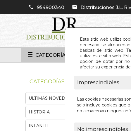
954900340
Distribuciones J.L. Riv
Este sitio web utiliza co
necesario se almacenan 
básicas del sitio web. 
CATEGORÍAS
utiliza este sitio web. 
opción de optar por no 
afectar su experiencia d
INIC
CATEGORÍAS
Imprescindibles
ULTIMAS NOVEDADES
Las cookies necesarias so
solo incluye cookies que ga
no almacenan ninguna inf
HISTORIA
INFANTIL
No imprescindibles