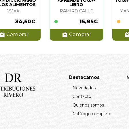
N DICCIONARIO
APRENDE YOGA-
YOGA
LOS ALIMENTOS
LIBRO
P. SALUD
VV.AA.
RAMIRO CALLE
MAN
34,50€
15,95€
Comprar
Comprar
Destacamos
Novedades
Contacto
Quiénes somos
Catálogo completo