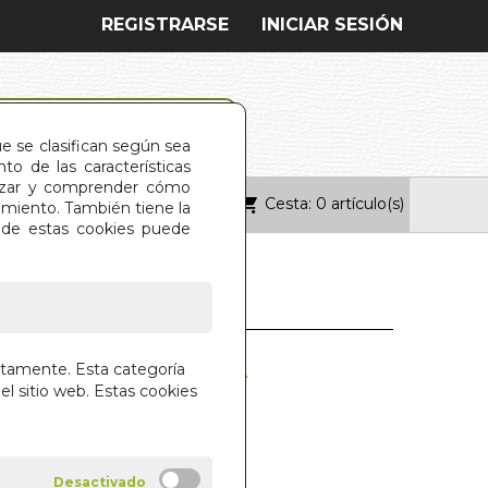
REGISTRARSE
INICIAR SESIÓN
ue se clasifican según sea
o de las características
alizar y comprender cómo
Cesta: 0 artículo(s)
ONTACTO
imiento. También tiene la
s de estas cookies puede
 ES LA LLAVE. LA
ctamente. Esta categoría
el sitio web. Estas cookies
MANZANA
ANGELICA DURAN RIOS
 DIFUSOR DEL LIBRO S.L.