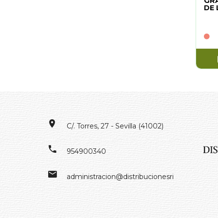
GRA
DE 
C/. Torres, 27 - Sevilla (41002)
954900340
administracion@distribucionesrivero.es