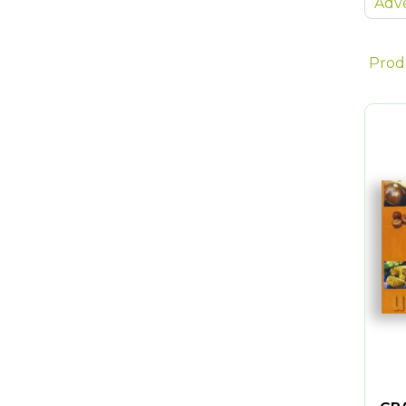
Adve
Prod