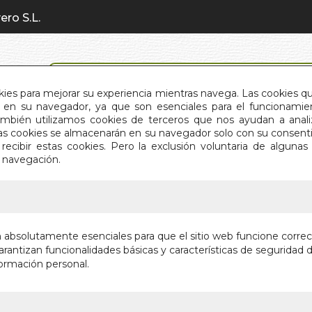
ero S.L.
BÚSQUEDA AVANZADA
okies para mejorar su experiencia mientras navega. Las cookies q
en su navegador, ya que son esenciales para el funcionamient
También utilizamos cookies de terceros que nos ayudan a an
INICIO
QUIÉNES SOMOS
C
Estas cookies se almacenarán en su navegador solo con su consent
recibir estas cookies. Pero la exclusión voluntaria de alguna
e navegación.
IO
>
ENERGIA ES LA LLAVE. LA
ENERGIA
n absolutamente esenciales para que el sitio web funcione corre
rantizan funcionalidades básicas y características de seguridad d
UNA NUEVA 
ormación personal.
Autor:
GLADYS 
Editorial:
EQUIPO