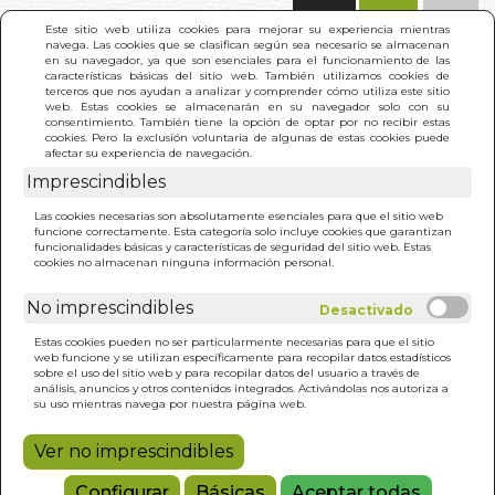
(0)
Este sitio web utiliza cookies para mejorar su experiencia mientras
navega. Las cookies que se clasifican según sea necesario se almacenan
en su navegador, ya que son esenciales para el funcionamiento de las
características básicas del sitio web. También utilizamos cookies de
terceros que nos ayudan a analizar y comprender cómo utiliza este sitio
web. Estas cookies se almacenarán en su navegador solo con su
consentimiento. También tiene la opción de optar por no recibir estas
cookies. Pero la exclusión voluntaria de algunas de estas cookies puede
afectar su experiencia de navegación.
Imprescindibles
INICIO
>
ENCICLOPEDIA DE LAS MOTOCICLETAS. LA
Las cookies necesarias son absolutamente esenciales para que el sitio web
(N/E)
funcione correctamente. Esta categoría solo incluye cookies que garantizan
funcionalidades básicas y características de seguridad del sitio web. Estas
cookies no almacenan ninguna información personal.
No imprescindibles
Estas cookies pueden no ser particularmente necesarias para que el sitio
web funcione y se utilizan específicamente para recopilar datos estadísticos
sobre el uso del sitio web y para recopilar datos del usuario a través de
análisis, anuncios y otros contenidos integrados. Activándolas nos autoriza a
su uso mientras navega por nuestra página web.
Ver no imprescindibles
Configurar
Básicas
Aceptar todas