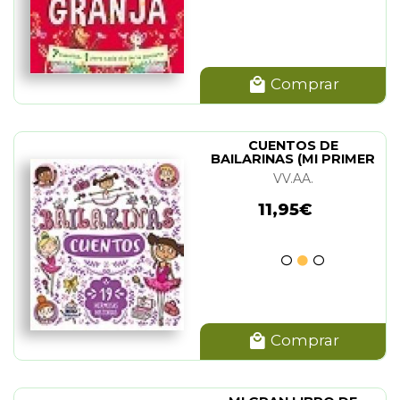
Comprar
CUENTOS DE
BAILARINAS (MI PRIMER
LIBRO DE...)
VV.AA.
11,95€
Comprar