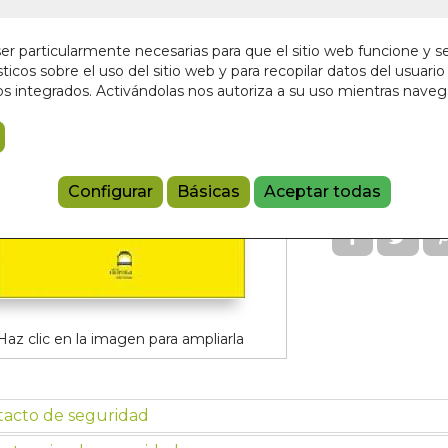
¡Últimas unida
r particularmente necesarias para que el sitio web funcione y s
25,00 €
ticos sobre el uso del sitio web y para recopilar datos del usuario 
s integrados. Activándolas nos autoriza a su uso mientras nave
Añadir a 
9788498276
Configurar
Básicas
Aceptar todas
Haz clic en la imagen para ampliarla
tacto de seguridad