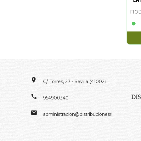
CR
C/. Torres, 27 - Sevilla (41002)
954900340
administracion@distribucionesrivero.es