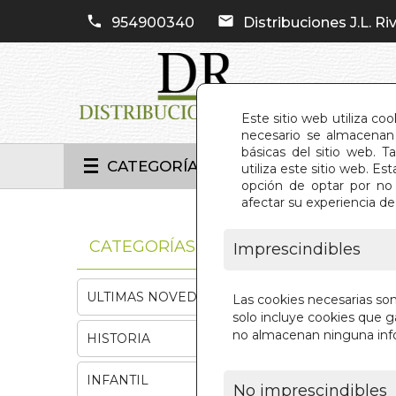
954900340
Distribuciones J.L. Riv
Este sitio web utiliza co
necesario se almacenan 
básicas del sitio web. 
CATEGORÍAS
utiliza este sitio web. 
opción de optar por no 
afectar su experiencia d
INIC
CATEGORÍAS
Imprescindibles
ULTIMAS NOVEDADES
Las cookies necesarias so
solo incluye cookies que ga
no almacenan ninguna inf
HISTORIA
INFANTIL
No imprescindibles