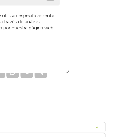
des!
e utilizan específicamente
a través de análisis,
ga por nuestra página web.
la cesta
909