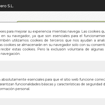
ero S.L.
BÚSQUEDA AVANZADA
okies para mejorar su experiencia mientras navega. Las cookies q
en su navegador, ya que son esenciales para el funcionamient
También utilizamos cookies de terceros que nos ayudan a an
INICIO
QUIÉNES SOMOS
C
Estas cookies se almacenarán en su navegador solo con su consent
recibir estas cookies. Pero la exclusión voluntaria de alguna
e navegación.
IO
>
EN VIDRIOS ROTOS REFLEJOS DE SOL
EN VIDR
n absolutamente esenciales para que el sitio web funcione corre
SOL
rantizan funcionalidades básicas y características de seguridad d
ormación personal.
POESIA REUNI
Autor:
DANIEL 
Editorial:
EDITOR