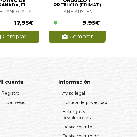
AUTIVO DE
ORGULLO Y
RANADA, EL
PREJUICIO (EDIMAT)
MARCELIANO GALIANO
JANE AUSTEN
17,95€
9,95€
Comprar
Comprar
Mi cuenta
Información
Registro
Aviso legal
Iniciar sesión
Política de privacidad
Entregas y
devoluciones
Desistimiento
Desistimiento de