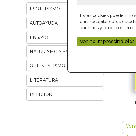
ESOTERISMO
Estas cookies pueden no se
para recopilar datos estadís
AUTOAYUDA
anuncios y otros contenido
ENSAYO
Ver no imprescindibles
NATURISMO Y SALUD
ORIENTALISMO
LITERATURA
RELIGION
Con