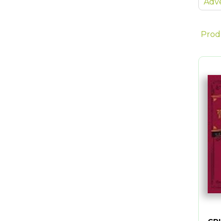
Adve
Prod