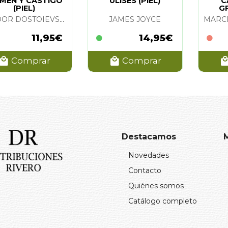
IMEN Y CASTIGO
ULISES (PIEL)
C
(PIEL)
G
FIODOR DOSTOIEVSKI
JAMES JOYCE
11,95€
14,95€
Comprar
Comprar
Destacamos
Novedades
Contacto
Quiénes somos
Catálogo completo