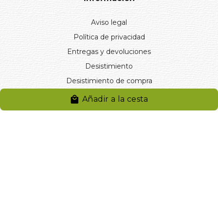
Aviso legal
Política de privacidad
Entregas y devoluciones
Desistimiento
Desistimiento de compra
Reclamaciones
Añadir a la cesta
Cookies
Gestionar cookies
© 2024. Distribuciones J.L. Rivero S.L.. Desarrollado por
Arminet