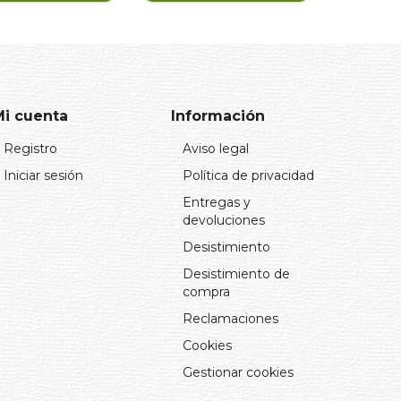
ICLOPEDIA DE
LIBRO DE LOS VINOS
OS GATOS
DE JEREZ. EL (N/E)
JULIANNA PHOTOPOULOS
CESAR SALDAÑA
24,95€
37,95€
Comprar
Comprar
Mi cuenta
Información
Registro
Aviso legal
Iniciar sesión
Política de privacidad
Entregas y
devoluciones
Desistimiento
Desistimiento de