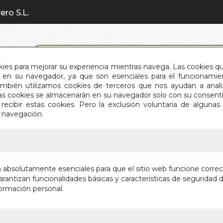
ero S.L.
BÚSQUEDA AVANZADA
okies para mejorar su experiencia mientras navega. Las cookies q
en su navegador, ya que son esenciales para el funcionamient
También utilizamos cookies de terceros que nos ayudan a an
INICIO
QUIÉNES SOMOS
C
Estas cookies se almacenarán en su navegador solo con su consent
recibir estas cookies. Pero la exclusión voluntaria de alguna
e navegación.
IO
>
ELEMENTOS DE POKER
ELEMEN
n absolutamente esenciales para que el sitio web funcione corre
rantizan funcionalidades básicas y características de seguridad d
Autor:
TOMMY 
ormación personal.
Editorial:
REKOP
En stock