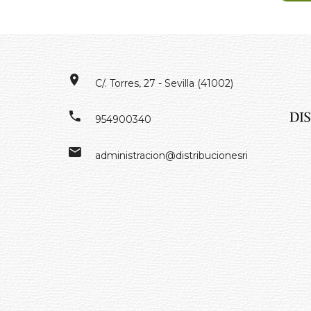
EN
J
C/. Torres, 27 - Sevilla (41002)
954900340
administracion@distribucionesrivero.es