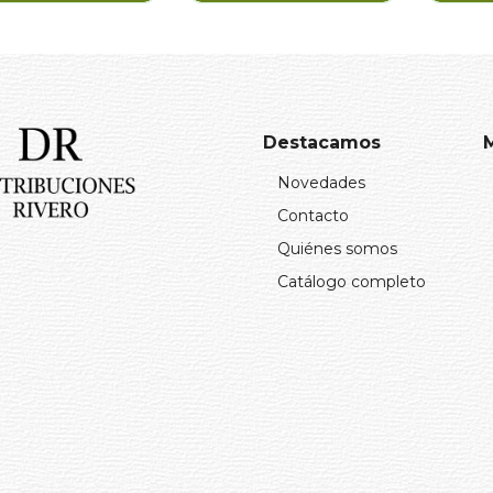
 EL CORAZON DE
REVOLUCIONARIO DE
ENC
SIBERIA
UNA BRIZNA DE PAJA
L
ORGE SANCHEZ
LARRY KORN
10,00€
17,00€
Comprar
Comprar
Destacamos
Novedades
Contacto
Quiénes somos
Catálogo completo