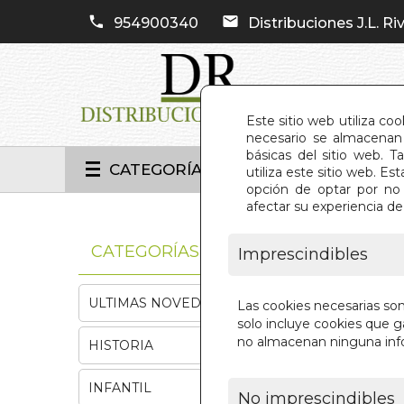
954900340
Distribuciones J.L. Riv
Este sitio web utiliza co
necesario se almacenan 
básicas del sitio web. 
CATEGORÍAS
utiliza este sitio web. 
opción de optar por no 
afectar su experiencia d
INIC
CATEGORÍAS
Imprescindibles
ULTIMAS NOVEDADES
Las cookies necesarias so
solo incluye cookies que ga
no almacenan ninguna inf
HISTORIA
INFANTIL
No imprescindibles