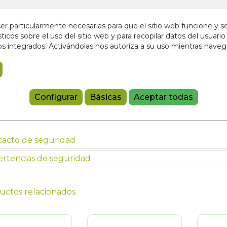
19,90 €
r particularmente necesarias para que el sitio web funcione y s
ticos sobre el uso del sitio web y para recopilar datos del usuario 
Añadir a 
s integrados. Activándolas nos autoriza a su uso mientras nave
97884941547
Configurar
Básicas
Aceptar todas
Haz clic en la imagen para ampliarla
tacto de seguridad