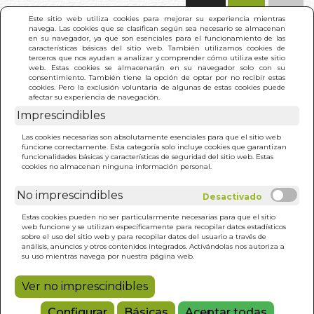
(0)
Este sitio web utiliza cookies para mejorar su experiencia mientras
navega. Las cookies que se clasifican según sea necesario se almacenan
en su navegador, ya que son esenciales para el funcionamiento de las
características básicas del sitio web. También utilizamos cookies de
terceros que nos ayudan a analizar y comprender cómo utiliza este sitio
web. Estas cookies se almacenarán en su navegador solo con su
consentimiento. También tiene la opción de optar por no recibir estas
cookies. Pero la exclusión voluntaria de algunas de estas cookies puede
afectar su experiencia de navegación.
INICIO
>
RESULTADO BÚSQUEDA
Imprescindibles
Las cookies necesarias son absolutamente esenciales para que el sitio web
funcione correctamente. Esta categoría solo incluye cookies que garantizan
Estos son los resultados de tu búsqueda:
funcionalidades básicas y características de seguridad del sitio web. Estas
editorial la avispa
cookies no almacenan ninguna información personal.
No imprescindibles
Estas cookies pueden no ser particularmente necesarias para que el sitio
web funcione y se utilizan específicamente para recopilar datos estadísticos
sobre el uso del sitio web y para recopilar datos del usuario a través de
análisis, anuncios y otros contenidos integrados. Activándolas nos autoriza a
FUENTE DORADA 13.
su uso mientras navega por nuestra página web.
GUIÑOL
N DE LA CRUZ
(1)
JOSE MARIA OSORIO SANZ
Ver no imprescindibles
4,00€
AVIER SANCHEZ, FIDEL VILLEGAS Y ARNOLD WOLFANG
Configurar
Básicas
Aceptar todas