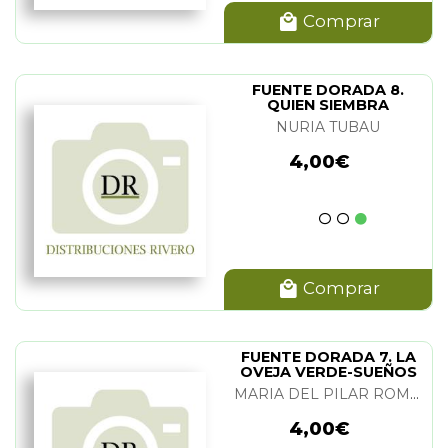
Comprar
DES FERNANDEZ MARTINEZ
MALLA
(1)
FUENTE DORADA 8.
QUIEN SIEMBRA
(1)
VIENTOS...
NURIA TUBAU
EJOV
(1)
4,00€
. BOUZA
(1)
ALBERICH SARMIENTO
(1)
SANGUINO Y RAFAEL GONZALEZ
Comprar
MPOS GARCIA
(1)
LLA
(1)
FUENTE DORADA 7. LA
 PILAR ROMERO DEL RIO
(1)
OVEJA VERDE-SUEÑOS
EN UN FARO
LINA PASTOR
(1)
MARIA DEL PILAR ROMERO DEL RIO
NUEL VILLORA
(1)
4,00€