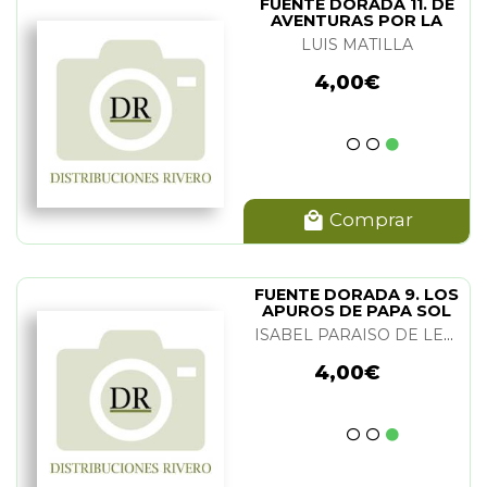
MIRALLES
(1)
FUENTE DORADA 11. DE
AVENTURAS POR LA
RODRIGUEZ
(1)
LUZ
LUIS MATILLA
ANUEL SCHMITT
(1)
4,00€
POLTI
(1)
IEZ BARRIO
(1)
PINOSA
(1)
ONIO CASTRO
(1)
Comprar
VERA
(1)
RESA MENERO
(1)
BAU
(1)
FUENTE DORADA 9. LOS
APUROS DE PAPA SOL
EDRERO
(1)
ISABEL PARAISO DE LEAL
4,00€
IA DOMINGUEZ Y JOAQUIN DIAZ
GARCIA
(1)
ANAUT
(1)