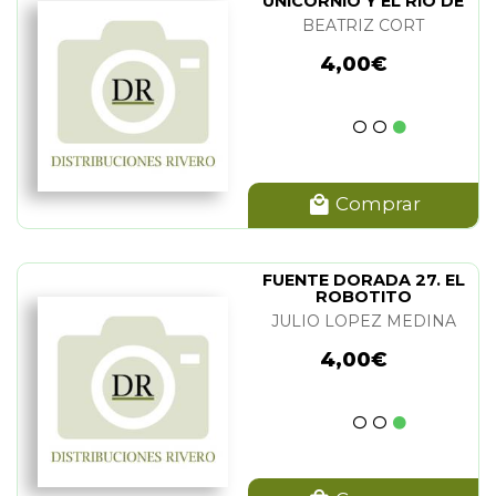
UNICORNIO Y EL RIO DE
LAS LAGRIMAS
BEATRIZ CORT
4,00€
Comprar
FUENTE DORADA 27. EL
ROBOTITO
JULIO LOPEZ MEDINA
4,00€