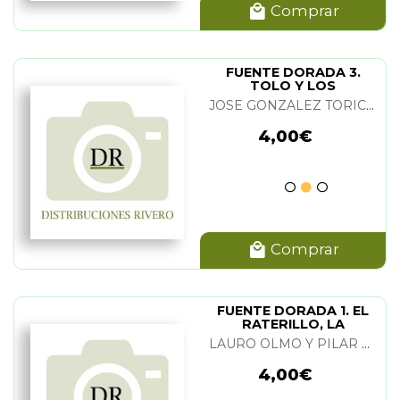
Comprar
FUENTE DORADA 3.
TOLO Y LOS
TAMBORES, LA POSADA
JOSE GONZALEZ TORICES
4,00€
Comprar
FUENTE DORADA 1. EL
RATERILLO, LA
MAQUINITA
LAURO OLMO Y PILAR ENCISO
4,00€