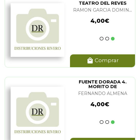
TEATRO DEL REVES
NDRES CATENA
(1)
RAMON GARCIA DOMINGUEZ Y JOAQUIN DIAZ
 ALONSO MILLAN
(1)
4,00€
RAISO DE LEAL
(1)
TTI
(1)
ACHECO VIDAL
(1)
ENDIZABAL
(3)
Comprar
FUENTE DORADA 4.
MORITO DE
CARACATUCON
FERNANDO ALMENA
4,00€