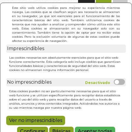
(0)
Este sitio web utiliza cookies para mejorar su experiencia mientras
navega. Las cookies que se clasifican según sea necesario se almacenan
en su navegador, ya que son esenciales para el funcionamiento de las
características básicas del sitio web. También utilizamos cookies de
terceros que nos ayudan a analizar y comprender cómo utiliza este sitio
web. Estas cookies se almacenarán en su navegador solo con su
consentimiento. También tiene la opción de optar por no recibir estas
cookies. Pero la exclusión voluntaria de algunas de estas cookies puede
afectar su experiencia de navegación.
Imprescindibles
INICIO
>
DOCUMENTOS SECRETOS DE LA GOLDEN
Las cookies necesarias son absolutamente esenciales para que el sitio web
DAWN. LOS
funcione correctamente. Esta categoría solo incluye cookies que garantizan
funcionalidades básicas y características de seguridad del sitio web. Estas
cookies no almacenan ninguna información personal.
No imprescindibles
Estas cookies pueden no ser particularmente necesarias para que el sitio
web funcione y se utilizan específicamente para recopilar datos estadísticos
sobre el uso del sitio web y para recopilar datos del usuario a través de
análisis, anuncios y otros contenidos integrados. Activándolas nos autoriza a
su uso mientras navega por nuestra página web.
Ver no imprescindibles
Configurar
Básicas
Aceptar todas