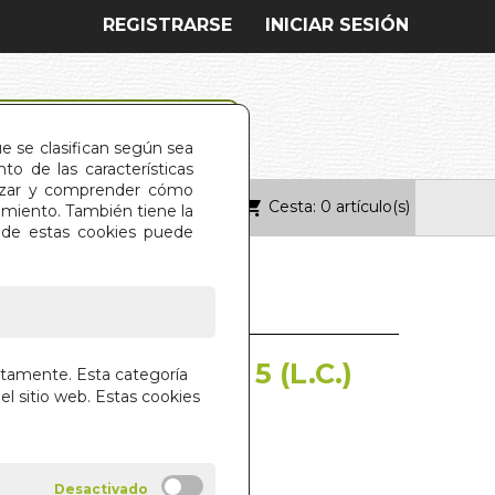
REGISTRARSE
INICIAR SESIÓN
ue se clasifican según sea
o de las características
alizar y comprender cómo
Cesta: 0 artículo(s)
ONTACTO
imiento. También tiene la
s de estas cookies puede
 SECRETA. VOL 5 (L.C.)
ctamente. Esta categoría
el sitio web. Estas cookies
GION Y FILOSOFIA
VATSKY
 DIFUSOR DEL LIBRO S.L.