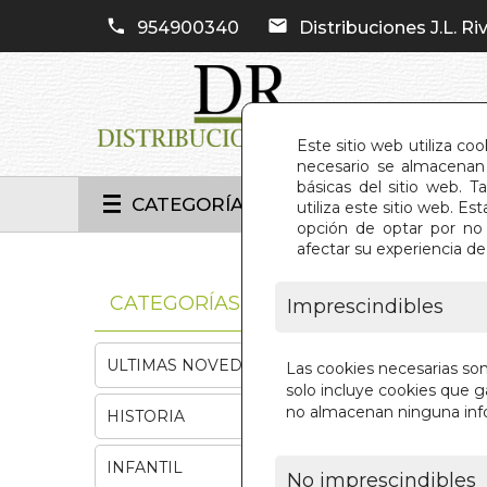
954900340
Distribuciones J.L. Riv
Este sitio web utiliza co
necesario se almacenan 
básicas del sitio web. 
CATEGORÍAS
utiliza este sitio web. 
opción de optar por no 
afectar su experiencia d
INIC
CATEGORÍAS
Imprescindibles
ULTIMAS NOVEDADES
Las cookies necesarias so
solo incluye cookies que ga
no almacenan ninguna inf
HISTORIA
INFANTIL
No imprescindibles