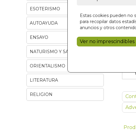
ESOTERISMO
Estas cookies pueden no se
para recopilar datos estadís
AUTOAYUDA
anuncios y otros contenido
ENSAYO
Ver no imprescindibles
NATURISMO Y SALUD
ORIENTALISMO
LITERATURA
RELIGION
Con
Adve
Prod