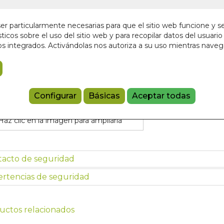
¡Últimas unida
25,00 €
r particularmente necesarias para que el sitio web funcione y s
ticos sobre el uso del sitio web y para recopilar datos del usuario 
s integrados. Activándolas nos autoriza a su uso mientras nave
Añadir a 
9788476272
Configurar
Básicas
Aceptar todas
Haz clic en la imagen para ampliarla
tacto de seguridad
rtencias de seguridad
uctos relacionados