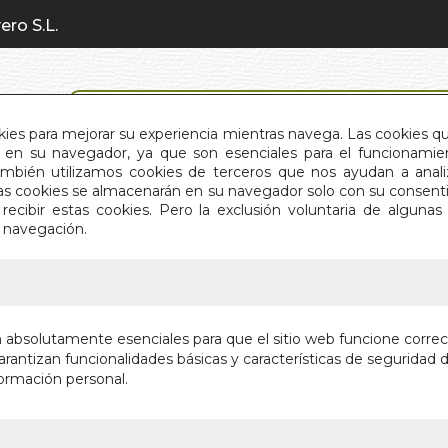
ero S.L.
BÚSQUEDA AVANZADA
okies para mejorar su experiencia mientras navega. Las cookies q
en su navegador, ya que son esenciales para el funcionamient
También utilizamos cookies de terceros que nos ayudan a an
INICIO
QUIÉNES SOMOS
C
Estas cookies se almacenarán en su navegador solo con su consent
recibir estas cookies. Pero la exclusión voluntaria de alguna
e navegación.
IO
>
DOCTRINA SECRETA. VOL 5 (L.C.)
DOCTRINA
n absolutamente esenciales para que el sitio web funcione corre
rantizan funcionalidades básicas y características de seguridad d
CIENCIA, RELI
ormación personal.
Autor:
H.P. BLA
Editorial:
EQUIPO