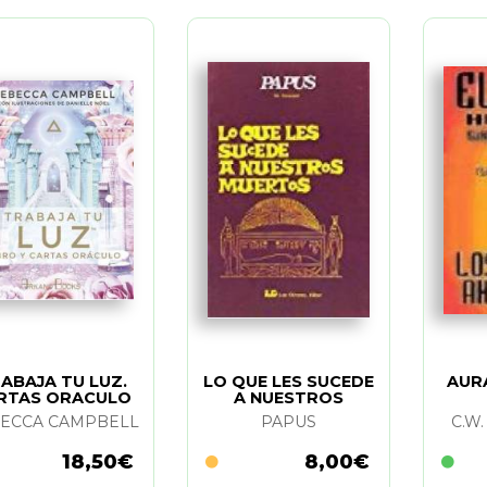
ABAJA TU LUZ.
LO QUE LES SUCEDE
AUR
RTAS ORACULO
A NUESTROS
MUERTOS
ECCA CAMPBELL
PAPUS
C.W
18,50€
8,00€