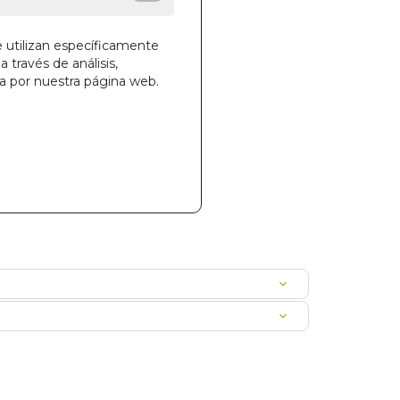
des!
e utilizan específicamente
a través de análisis,
ga por nuestra página web.
la cesta
237