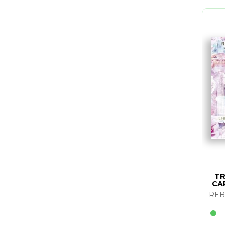
TR
CA
REB