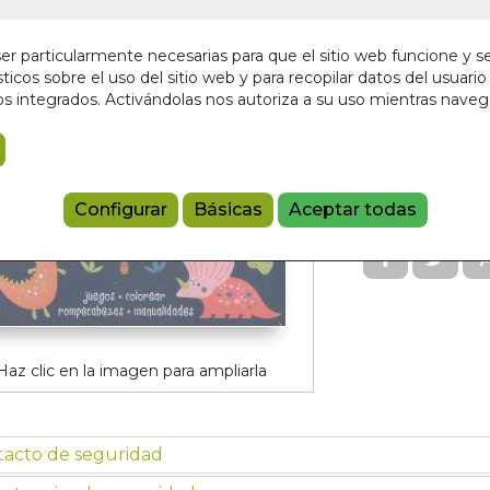
En stock
r particularmente necesarias para que el sitio web funcione y s
5,95 €
ticos sobre el uso del sitio web y para recopilar datos del usuario 
s integrados. Activándolas nos autoriza a su uso mientras nave
Añadir a 
97884102055
Configurar
Básicas
Aceptar todas
Haz clic en la imagen para ampliarla
tacto de seguridad