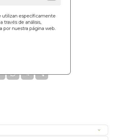
e utilizan específicamente
a través de análisis,
ga por nuestra página web.
la cesta
12