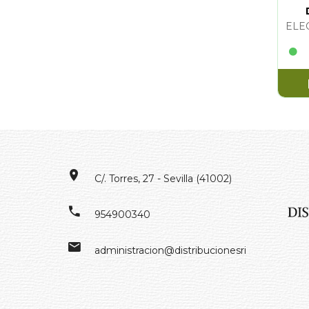
IN
ELE
C/. Torres, 27 - Sevilla (41002)
954900340
administracion@distribucionesrivero.es