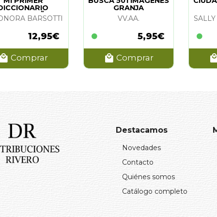
MI PRIMER
BUSCA 501 IMAGENES
CIUDA
DICCIONARIO
GRANJA
GLES-ESPAÑOL
ONORA BARSOTTI
VV.AA.
12,95€
5,95€
Comprar
Comprar
Destacamos
Novedades
Contacto
Quiénes somos
Catálogo completo