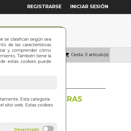
REGISTRARSE
INICIAR SESIÓN
ue se clasifican según sea
o de las características
alizar y comprender cómo
Cesta: 0 artículo(s)
ONTACTO
imiento. También tiene la
s de estas cookies puede
RIOS (MIS PRIMERAS
ctamente. Esta categoría
ADES)
el sitio web. Estas cookies
ULADORES
 LIBROS S.A.