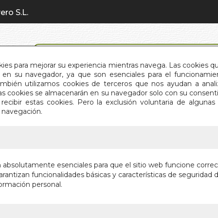
ero S.L.
BÚSQUEDA AVANZADA
okies para mejorar su experiencia mientras navega. Las cookies q
en su navegador, ya que son esenciales para el funcionamient
También utilizamos cookies de terceros que nos ayudan a an
INICIO
QUIÉNES SOMOS
C
Estas cookies se almacenarán en su navegador solo con su consent
recibir estas cookies. Pero la exclusión voluntaria de alguna
e navegación.
IO
>
DINOSAURIOS (MIS PRIMERAS ACTIVIDADES)
DINOSAU
n absolutamente esenciales para que el sitio web funcione corre
ACTIVID
rantizan funcionalidades básicas y características de seguridad d
ormación personal.
INCLUYE ROT
Autor:
VV.AA.
Editorial:
EDIMAT