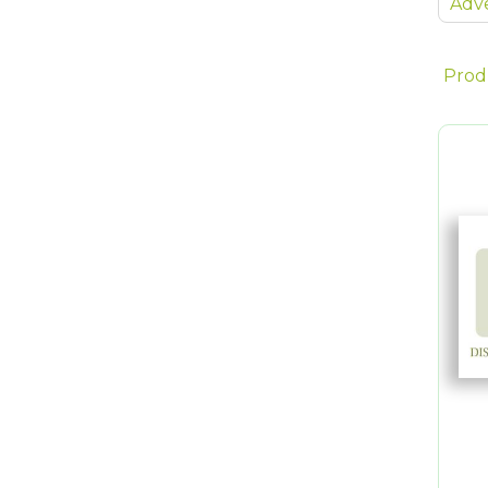
Adve
Prod