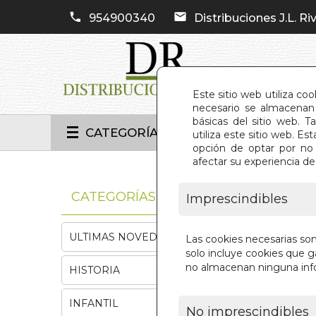
954900340
Distribuciones J.L. Riv
Este sitio web utiliza co
necesario se almacenan 
básicas del sitio web. 
CATEGORÍAS
utiliza este sitio web. 
opción de optar por no 
afectar su experiencia d
INIC
CATEGORÍAS
Imprescindibles
ULTIMAS NOVEDADES
Las cookies necesarias so
solo incluye cookies que ga
no almacenan ninguna inf
HISTORIA
INFANTIL
No imprescindibles