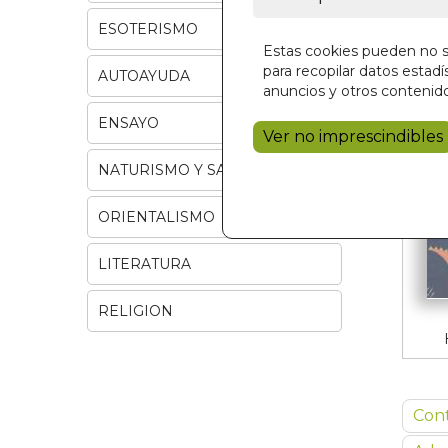
ESOTERISMO
Estas cookies pueden no se
para recopilar datos estadís
AUTOAYUDA
anuncios y otros contenido
ENSAYO
Ver no imprescindibles
NATURISMO Y SALUD
ORIENTALISMO
LITERATURA
RELIGION
Con