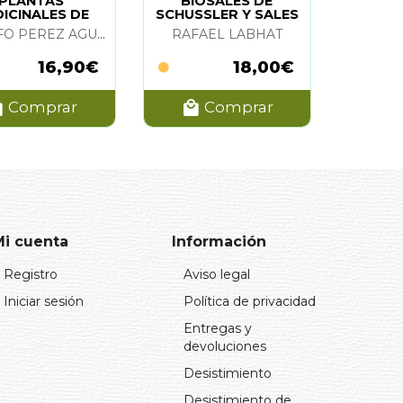
PLANTAS
BIOSALES DE
ICINALES DE
SCHUSSLER Y SALES
O EL MUNDO
COMPLEMENTARIAS
ADOLFO PEREZ AGUSTI
RAFAEL LABHAT
16,90€
18,00€
Comprar
Comprar
Mi cuenta
Información
Registro
Aviso legal
Iniciar sesión
Política de privacidad
Entregas y
devoluciones
Desistimiento
Desistimiento de