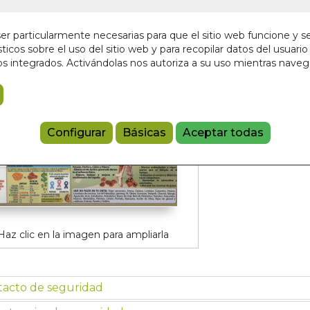
4,95 €
r particularmente necesarias para que el sitio web funcione y s
ticos sobre el uso del sitio web y para recopilar datos del usuario 
Añadir a 
s integrados. Activándolas nos autoriza a su uso mientras nave
8436005168
Colección:
LAM
Configurar
Básicas
Aceptar todas
Haz clic en la imagen para ampliarla
tacto de seguridad