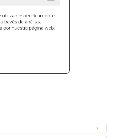
e utilizan específicamente
a través de análisis,
la cesta
ga por nuestra página web.
704
INAS