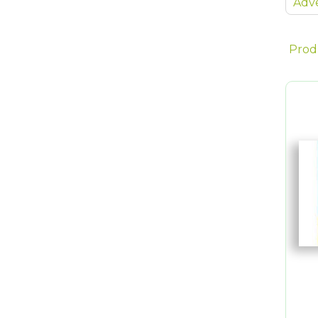
Adve
Prod