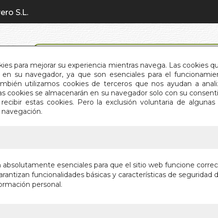
ero S.L.
BÚSQUEDA AVANZADA
okies para mejorar su experiencia mientras navega. Las cookies q
en su navegador, ya que son esenciales para el funcionamient
También utilizamos cookies de terceros que nos ayudan a an
INICIO
QUIÉNES SOMOS
C
Estas cookies se almacenarán en su navegador solo con su consent
recibir estas cookies. Pero la exclusión voluntaria de alguna
e navegación.
IO
>
DIETA VEGANA (LAMINA)
DIETA V
n absolutamente esenciales para que el sitio web funcione corre
rantizan funcionalidades básicas y características de seguridad d
Autor:
VV.AA.
ormación personal.
Editorial:
ADHANA
En stock