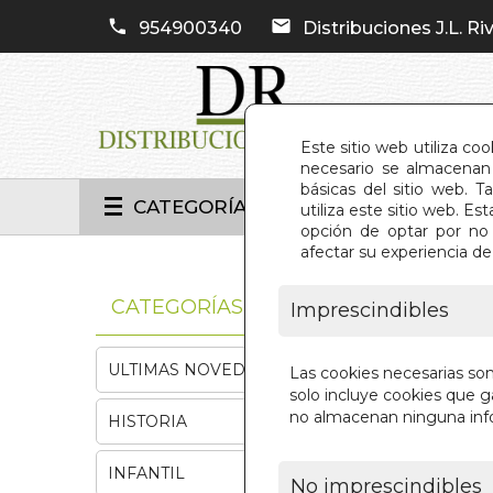
954900340
Distribuciones J.L. Riv
Este sitio web utiliza co
necesario se almacenan 
básicas del sitio web. 
CATEGORÍAS
utiliza este sitio web. 
opción de optar por no 
afectar su experiencia d
INIC
CATEGORÍAS
Imprescindibles
ULTIMAS NOVEDADES
Las cookies necesarias so
solo incluye cookies que ga
no almacenan ninguna inf
HISTORIA
INFANTIL
No imprescindibles