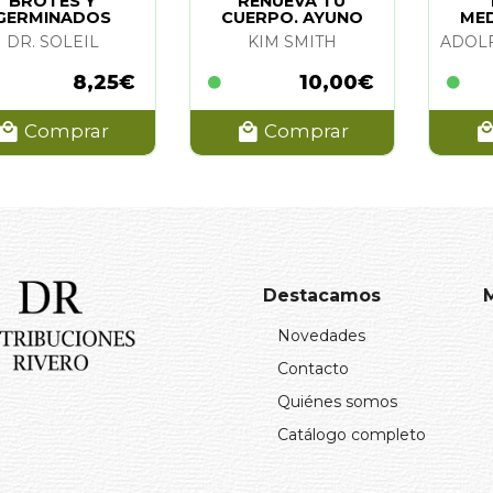
BROTES Y
RENUEVA TU
GERMINADOS
CUERPO. AYUNO
MED
CASEROS
INTERMITENTE
TOD
DR. SOLEIL
KIM SMITH
8,25€
10,00€
Comprar
Comprar
Destacamos
Novedades
Contacto
Quiénes somos
Catálogo completo