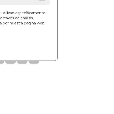
e utilizan específicamente
a través de análisis,
ga por nuestra página web.
la cesta
982
300999