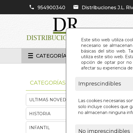
954900340
Distribuciones J.L. Riv
Este sitio web utiliza co
necesario se almacenan 
básicas del sitio web. 
CATEGORÍAS
utiliza este sitio web. 
opción de optar por no 
afectar su experiencia d
INIC
CATEGORÍAS
Imprescindibles
ULTIMAS NOVEDADES
Las cookies necesarias so
solo incluye cookies que ga
no almacenan ninguna inf
HISTORIA
INFANTIL
No imprescindibles