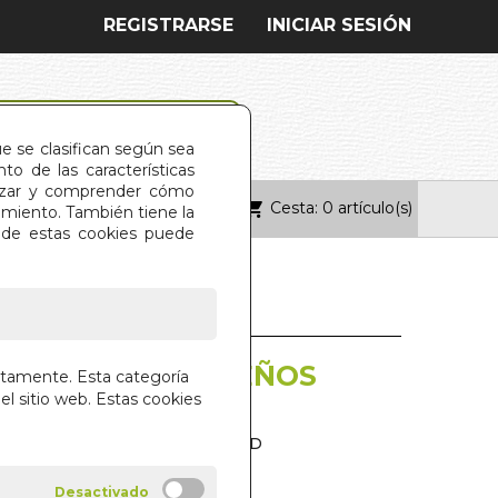
REGISTRARSE
INICIAR SESIÓN
ue se clasifican según sea
o de las características
alizar y comprender cómo
Cesta: 0 artículo(s)
ONTACTO
imiento. También tiene la
s de estas cookies puede
ARIO DE LOS SUEÑOS
ctamente. Esta categoría
el sitio web. Estas cookies
 PALABRAS ANALIZADAS
DEVIVIER Y CORINNE LEONARD