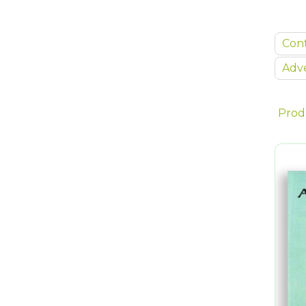
Con
Adve
Prod