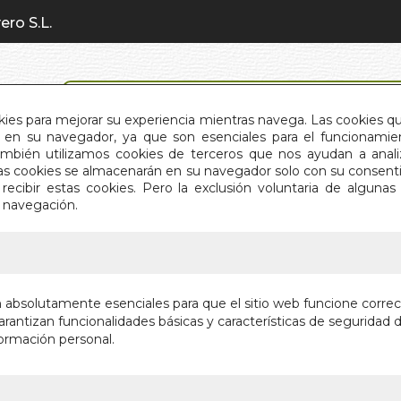
ero S.L.
BÚSQUEDA AVANZADA
okies para mejorar su experiencia mientras navega. Las cookies q
en su navegador, ya que son esenciales para el funcionamient
También utilizamos cookies de terceros que nos ayudan a an
INICIO
QUIÉNES SOMOS
C
Estas cookies se almacenarán en su navegador solo con su consent
recibir estas cookies. Pero la exclusión voluntaria de alguna
e navegación.
IO
>
DICCIONARIO DE LOS SUEÑOS
DICCION
n absolutamente esenciales para que el sitio web funcione corre
rantizan funcionalidades básicas y características de seguridad d
MAS DE 3600
ormación personal.
Autor:
MICHEL 
Editorial:
TIKAL