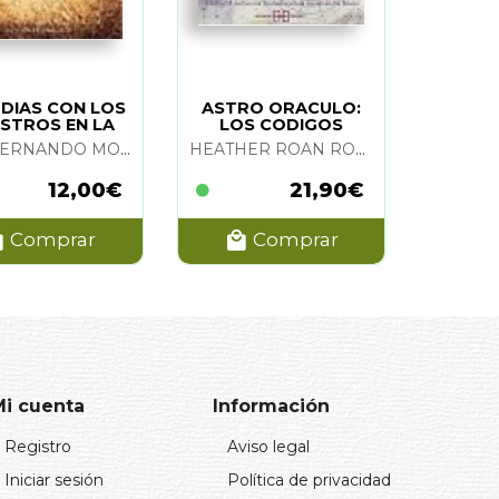
 DIAS CON LOS
ASTRO ORACULO:
STROS EN LA
LOS CODIGOS
A DE LOS SIETE
ASTROLOGICOS
LUIS FERNANDO MOSTAJO MAERTENS
HEATHER ROAN ROBBINS
RAYOS
12,00€
21,90€
Comprar
Comprar
Mi cuenta
Información
Registro
Aviso legal
Iniciar sesión
Política de privacidad