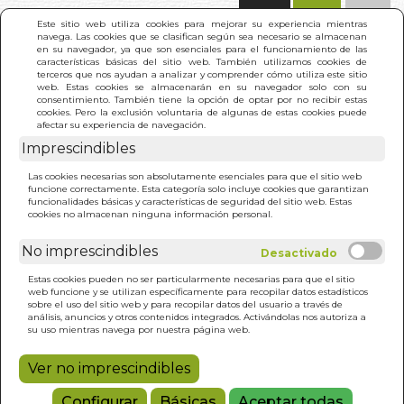
(0)
Este sitio web utiliza cookies para mejorar su experiencia mientras
navega. Las cookies que se clasifican según sea necesario se almacenan
en su navegador, ya que son esenciales para el funcionamiento de las
características básicas del sitio web. También utilizamos cookies de
terceros que nos ayudan a analizar y comprender cómo utiliza este sitio
web. Estas cookies se almacenarán en su navegador solo con su
consentimiento. También tiene la opción de optar por no recibir estas
cookies. Pero la exclusión voluntaria de algunas de estas cookies puede
afectar su experiencia de navegación.
Imprescindibles
INICIO
>
DICCIONARIO DE FALSOS AMIGOS INGLES-
Las cookies necesarias son absolutamente esenciales para que el sitio web
ESPAÑOL
funcione correctamente. Esta categoría solo incluye cookies que garantizan
funcionalidades básicas y características de seguridad del sitio web. Estas
cookies no almacenan ninguna información personal.
No imprescindibles
Estas cookies pueden no ser particularmente necesarias para que el sitio
web funcione y se utilizan específicamente para recopilar datos estadísticos
sobre el uso del sitio web y para recopilar datos del usuario a través de
análisis, anuncios y otros contenidos integrados. Activándolas nos autoriza a
su uso mientras navega por nuestra página web.
Ver no imprescindibles
Configurar
Básicas
Aceptar todas