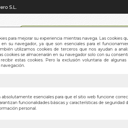
ero S.L.
BÚSQUEDA AVANZADA
okies para mejorar su experiencia mientras navega. Las cookies q
en su navegador, ya que son esenciales para el funcionamient
También utilizamos cookies de terceros que nos ayudan a an
INICIO
QUIÉNES SOMOS
C
Estas cookies se almacenarán en su navegador solo con su consent
recibir estas cookies. Pero la exclusión voluntaria de alguna
e navegación.
IO
>
DESPIERTA! (EDAF)
DESPIER
n absolutamente esenciales para que el sitio web funcione corre
rantizan funcionalidades básicas y características de seguridad d
DEJA DE SABO
ormación personal.
Autor:
ANNE AS
Editorial:
EDITOR