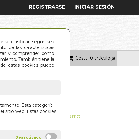
REGISTRARSE
INICIAR SESIÓN
ue se clasifican según sea
o de las características
alizar y comprender cómo
Cesta: 0 artículo(s)
ONTACTO
imiento. También tiene la
s de estas cookies puede
TA! (EDAF)
ctamente. Esta categoría
el sitio web. Estas cookies
TEAR TU FELICIDAD Y TU EXITO
TILLEROS
IAL EDAF S.A.