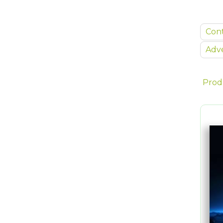
Con
Adve
Prod