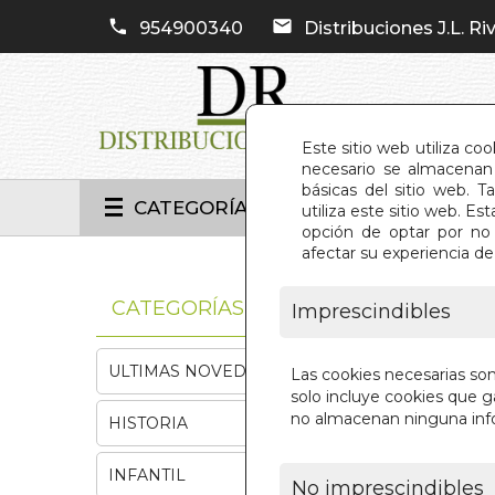
954900340
Distribuciones J.L. Riv
Este sitio web utiliza co
necesario se almacenan 
básicas del sitio web. 
CATEGORÍAS
utiliza este sitio web. 
opción de optar por no 
afectar su experiencia d
INIC
CATEGORÍAS
Imprescindibles
ULTIMAS NOVEDADES
Las cookies necesarias so
solo incluye cookies que ga
no almacenan ninguna inf
HISTORIA
INFANTIL
No imprescindibles